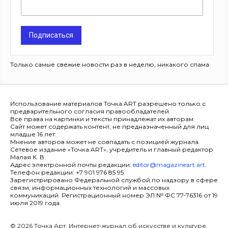
Подписаться
Только самые свежие новости раз в неделю, никакого спама
Использование материалов Точка ART разрешено только с
предварительного согласия правообладателей.
Все права на картинки и тексты принадлежат их авторам.
Сайт может содержать контент, не предназначенный для лиц
младше 16 лет.
Мнение авторов может не совпадать с позицией журнала.
Сетевое издание «Точка ART», учредитель и главный редактор
Малая К. В.
Адрес электронной почты редакции:
editor@magazineart.art
.
Телефон редакции: +7 901 976 85 95.
Зарегистрировано Федеральной службой по надзору в сфере
связи, информационных технологий и массовых
коммуникаций. Регистрационный номер ЭЛ № ФС 77-76316 от 19
июля 2019 года.
© 2026 Точка Арт. Интернет-журнал об искусстве и культуре.