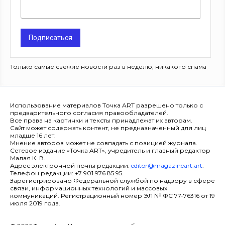
Подписаться
Только самые свежие новости раз в неделю, никакого спама
Использование материалов Точка ART разрешено только с
предварительного согласия правообладателей.
Все права на картинки и тексты принадлежат их авторам.
Сайт может содержать контент, не предназначенный для лиц
младше 16 лет.
Мнение авторов может не совпадать с позицией журнала.
Сетевое издание «Точка ART», учредитель и главный редактор
Малая К. В.
Адрес электронной почты редакции:
editor@magazineart.art
.
Телефон редакции: +7 901 976 85 95.
Зарегистрировано Федеральной службой по надзору в сфере
связи, информационных технологий и массовых
коммуникаций. Регистрационный номер ЭЛ № ФС 77-76316 от 19
июля 2019 года.