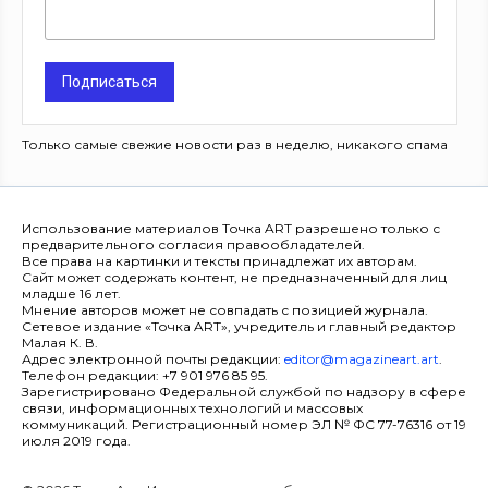
Подписаться
Только самые свежие новости раз в неделю, никакого спама
Использование материалов Точка ART разрешено только с
предварительного согласия правообладателей.
Все права на картинки и тексты принадлежат их авторам.
Сайт может содержать контент, не предназначенный для лиц
младше 16 лет.
Мнение авторов может не совпадать с позицией журнала.
Сетевое издание «Точка ART», учредитель и главный редактор
Малая К. В.
Адрес электронной почты редакции:
editor@magazineart.art
.
Телефон редакции: +7 901 976 85 95.
Зарегистрировано Федеральной службой по надзору в сфере
связи, информационных технологий и массовых
коммуникаций. Регистрационный номер ЭЛ № ФС 77-76316 от 19
июля 2019 года.