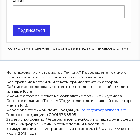
Email
Подписаться
Только самые свежие новости раз в неделю, никакого спама
Использование материалов Точка ART разрешено только с
предварительного согласия правообладателей.
Все права на картинки и тексты принадлежат их авторам.
Сайт может содержать контент, не предназначенный для лиц
младше 16 лет.
Мнение авторов может не совпадать с позицией журнала.
Сетевое издание «Точка ART», учредитель и главный редактор
Малая К. В.
Адрес электронной почты редакции:
editor@magazineart.art
.
Телефон редакции: +7 901 976 85 95.
Зарегистрировано Федеральной службой по надзору в сфере
связи, информационных технологий и массовых
коммуникаций. Регистрационный номер ЭЛ № ФС 77-76316 от 19
июля 2019 года.