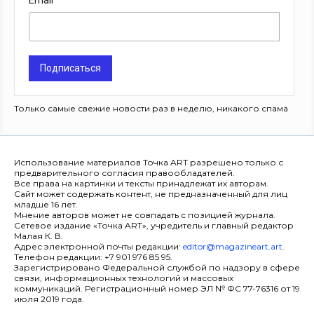
Email
Подписаться
Только самые свежие новости раз в неделю, никакого спама
Использование материалов Точка ART разрешено только с
предварительного согласия правообладателей.
Все права на картинки и тексты принадлежат их авторам.
Сайт может содержать контент, не предназначенный для лиц
младше 16 лет.
Мнение авторов может не совпадать с позицией журнала.
Сетевое издание «Точка ART», учредитель и главный редактор
Малая К. В.
Адрес электронной почты редакции:
editor@magazineart.art
.
Телефон редакции: +7 901 976 85 95.
Зарегистрировано Федеральной службой по надзору в сфере
связи, информационных технологий и массовых
коммуникаций. Регистрационный номер ЭЛ № ФС 77-76316 от 19
июля 2019 года.