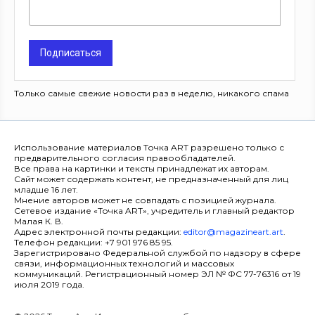
Подписаться
Только самые свежие новости раз в неделю, никакого спама
Использование материалов Точка ART разрешено только с
предварительного согласия правообладателей.
Все права на картинки и тексты принадлежат их авторам.
Сайт может содержать контент, не предназначенный для лиц
младше 16 лет.
Мнение авторов может не совпадать с позицией журнала.
Сетевое издание «Точка ART», учредитель и главный редактор
Малая К. В.
Адрес электронной почты редакции:
editor@magazineart.art
.
Телефон редакции: +7 901 976 85 95.
Зарегистрировано Федеральной службой по надзору в сфере
связи, информационных технологий и массовых
коммуникаций. Регистрационный номер ЭЛ № ФС 77-76316 от 19
июля 2019 года.