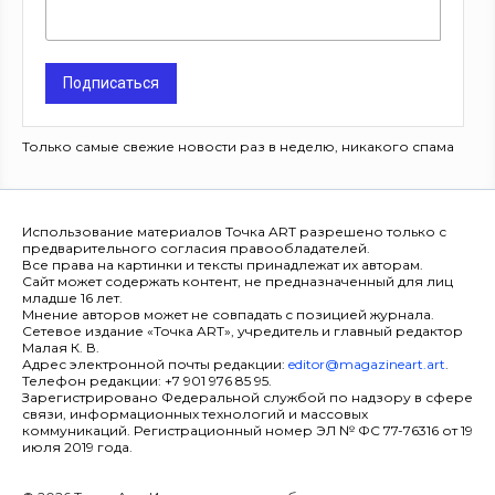
Подписаться
Только самые свежие новости раз в неделю, никакого спама
Использование материалов Точка ART разрешено только с
предварительного согласия правообладателей.
Все права на картинки и тексты принадлежат их авторам.
Сайт может содержать контент, не предназначенный для лиц
младше 16 лет.
Мнение авторов может не совпадать с позицией журнала.
Сетевое издание «Точка ART», учредитель и главный редактор
Малая К. В.
Адрес электронной почты редакции:
editor@magazineart.art
.
Телефон редакции: +7 901 976 85 95.
Зарегистрировано Федеральной службой по надзору в сфере
связи, информационных технологий и массовых
коммуникаций. Регистрационный номер ЭЛ № ФС 77-76316 от 19
июля 2019 года.