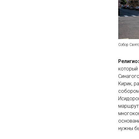
Собор Свят
Религио
который 
Синагого
Кирик, р
собором 
Исидоров
маршруто
многокон
основани
нужны бы