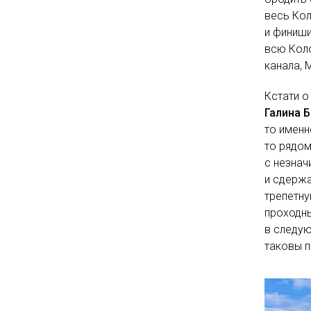
весь Кол
и финиши
всю Кол
канала, 
Кстати о
Галина 
то именн
то рядом
с незнач
и сдержа
трепетну
проходны
в следую
таковы п