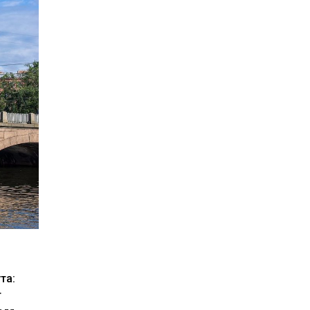
та:
т