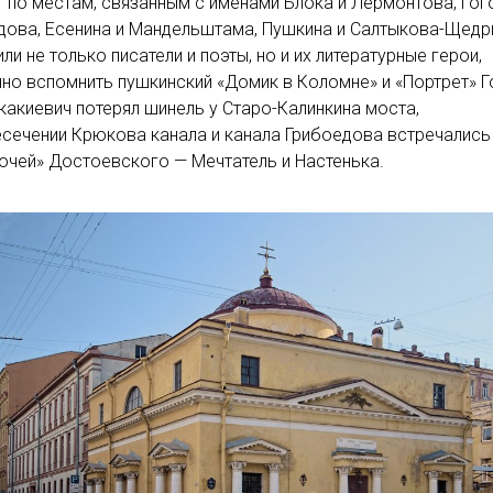
 по местам, связанным с именами Блока и Лермонтова, Гог
дова, Есенина и Мандельштама, Пушкина и Салтыкова-Щедр
ли не только писатели и поэты, но и их литературные герои,
но вспомнить пушкинский «Домик в Коломне» и «Портрет» Г
какиевич потерял шинель у Старо-Калинкина моста,
есечении Крюкова канала и канала Грибоедова встречались
очей» Достоевского — Мечтатель и Настенька.