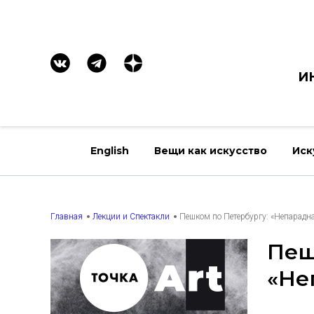
И
English
Вещи как искусство
Иск
Главная
Лекции и Спектакли
Пешком по Петербургу: «Непарадн
Пеш
«Не