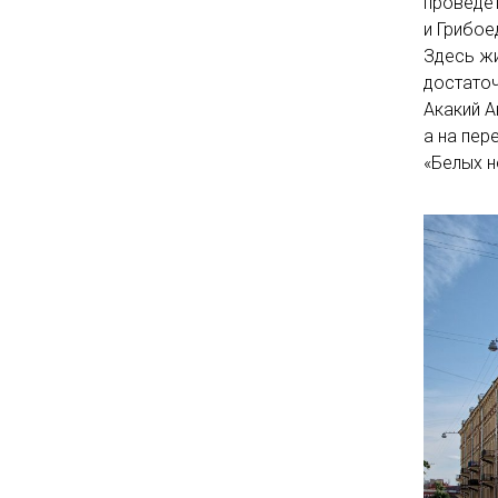
проведет
и Грибое
Здесь жи
достаточ
Акакий А
а на пер
«Белых н