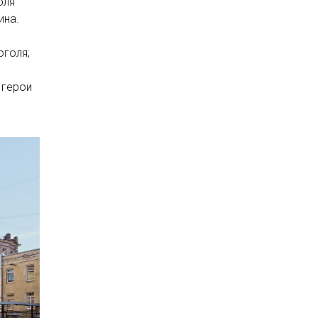
оля
ина.
оголя;
 герои