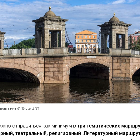
нкин мост © Точка ART
ожно отправиться как минимум в
три тематических маршру
урный, театральный, религиозный
.
Литературный маршру