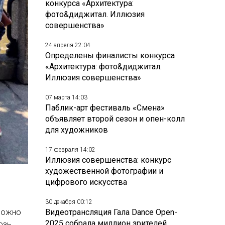
конкурса «Архитектура:
фото&диджитал. Иллюзия
совершенства»
24 апреля 22:04
Определены финалисты конкурса
«Архитектура: фото&диджитал.
Иллюзия совершенства»
07 марта 14:03
Паблик-арт фестиваль «Смена»
объявляет второй сезон и опен-колл
для художников
17 февраля 14:02
Иллюзия совершенства: конкурс
художественной фотографии и
цифрового искусства
30 декабря 00:12
 можно
Видеотрансляция Гала Dance Open-
2025 собрала миллион зрителей
озь