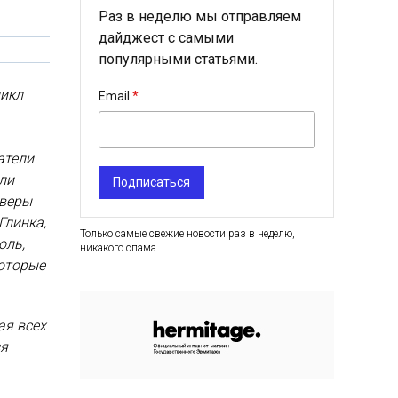
Раз в неделю мы отправляем
дайджест с самыми
популярными статьями.
цикл
Email
атели
ли
Подписаться
кверы
Глинка,
Только самые свежие новости раз в неделю,
оль,
никакого спама
которые
ая всех
ся