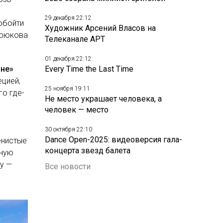
29 декабря 22:12
обойти
Художник Арсений Власов на
Крюкова
Телеканале АРТ
01 декабря 22:12
мне»
Every Time the Last Time
ецией,
25 ноября 19:11
го где-
Не место украшает человека, а
человек — место
30 октября 22:10
Dance Open-2025: видеоверсия гала-
енистые
концерта звезд балета
дную
цу —
Все новости