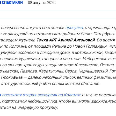
08 августа 2020
И СПЕКТАКЛИ
 воскресенье августа состоялась
прогулка
, открывающая 
ных экскурсий по историческим районам Санкт-Петербурга
ствоведом журнала
Точка ART Ариной Антоновой
. Во время
и по Коломне, от площади Репина до Новой Голландии, чит
увидели особняки и доходные дома, в которых жили, твори
 великие художники, танцоры и писатели. Набережные и с
до сих пор хранят дух ушедших эпох: Кшесинские, Петипа, 
жевская, Павлова, Каратыгины, Серов, Чернышевский, Гог
 Прокофьев — далеко неполный список великих фамилий, 
 этот удивительный район своим местом обитания.
а
состоится вторая экскурсия по Коломне
и мы, не раскрыв
, подготовили небольшой гид, чтобы вы могли вдохновить
иться на очередную прогулку.