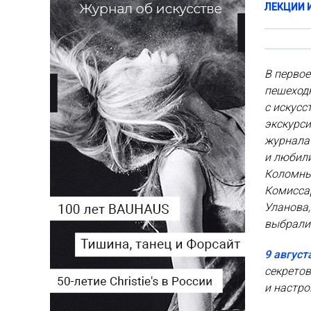
ЛЕКЦИИ 
В первое
пешеход
с искус
экскурси
журнала 
и любили
Коломны 
Комиссар
Уланова,
выбрали
9 август
секретов
и настро