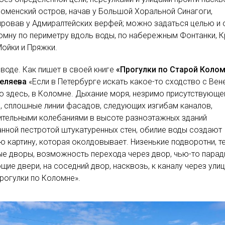
оменский остров, начав у Большой Хоральной Синагоги,
ровав у Адмиралтейских верфей; можно задаться целью и 
омну по периметру вдоль воды, по набережным Фонтанки, 
Мойки и Пряжки.
 воде. Как пишет в своей книге
«Прогулки по Старой Коло
Беляева
«Если в Петербурге искать какое-то сходство с Вен
о здесь, в Коломне. Дыхание моря, незримо присутствующе
, сплошные линии фасадов, следующих изгибам каналов,
ительными колебаниями в высоте разноэтажных зданий
нной пестротой штукатуренных стен, обилие воды создают
ю картину, которая околдовывает. Низенькие подворотни, т
е дворы, возможность перехода через двор, чью-то пара
щие двери, на соседний двор, насквозь, к каналу через ули
рогулки по Коломне».