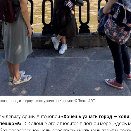
нова проводит первую экскурсию по Коломне © Точка ART
ем девизу Арины Антоновой
«Хочешь узнать город — ходи
 пешком!»
. К Коломне это относится в полной мере. Здесь
без определенной цели, переулками и улицами пройти наскв