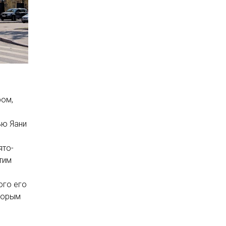
ом,
ью Яани
ято-
тим
ого его
оторым