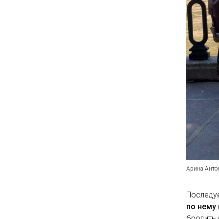
Арина Анто
Последу
по нему
бродить 