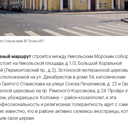
ого Станислава © Точка ART
зный маршрут
строится между Никольским Морским собор
стоит на Никольской площади, д.1/3, Большой Хоральной
й (Лермонтовский пр., д.2), Эстонской лютеранской церков
асположенной на ул. Декабристов в доме 54, католическим
Святого Станислава на улице Союза Печатников, д. 22 и Св
ской церковью на пр. Римского-Корсакова, д.24. Пройдя э
м, убеждаешься: Коломна — район-космополит, и эта
фессиональность и религиозная толерантность идет с сам
я: известно, что в районе активно селились иностранцы, к
ли свои церкви.