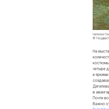
Наталья Го
© Государст
На выста
количест
костюмы,
четыре д
и яркими
создавал
Дягилева
в аванга
Почти вс
Важно от