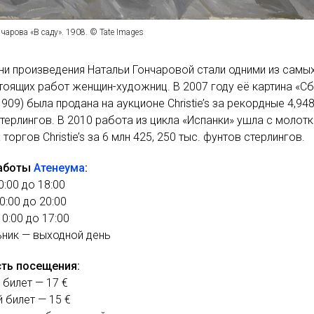
чарова «В саду». 1908. © Tate Images
ни произведения Натальи Гончаровой стали одними из самы
оящих работ женщин-художниц. В 2007 году её картина «С
1909) была продана на аукционе Christie’s за рекордные 4,94
терлингов. В 2010 работа из цикла «Испанки» ушла с молот
торгов Christie’s за 6 млн 425, 250 тыс. фунтов стерлингов.
работы
Атенеума
:
10:00 до 18:00
10:00 до 20:00
10:00 до 17:00
ник — выходной день
ть посещения:
билет — 17 €
 билет — 15 €