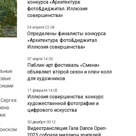
конкурса «Архитектура:
фото&диджитал. Иллюзия
совершенства»
24 апреля 22:04
Определены финалисты конкурса
«Архитектура: фото&диджитал.
Иллюзия совершенства»
07 марта 14:03
Паблик-арт фестиваль «Смена»
альные
объявляет второй сезон и опен-колл
ервые
для художников
орными
17 февраля 14:02
Иллюзия совершенства: конкурс
 Сергея
художественной фотографии и
чена
цифрового искусства
ки.
.
30 декабря 00:12
Видеотрансляция Гала Dance Open-
донском
2025 собрала миллион зрителей