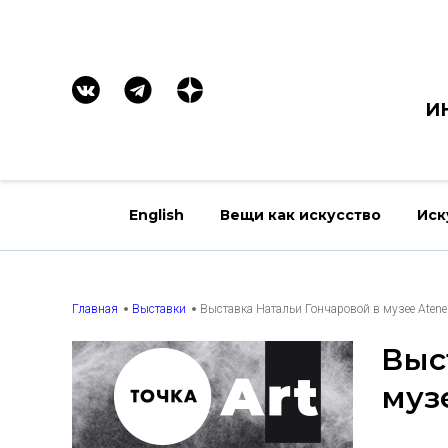
И
English
Вещи как искусство
Иск
Главная
Выставки
Выставка Натальи Гончаровой в музее Аten
Выс
муз