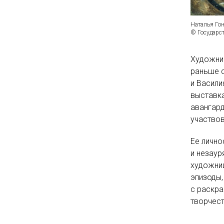
Наталья Гон
© Государс
Художниц
раньше с
и Васили
выставка
авангард
участвов
Ее лично
и незаур
художниц
эпизоды,
с раскра
творчест