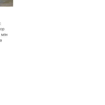
х
бор
8 млн
ка