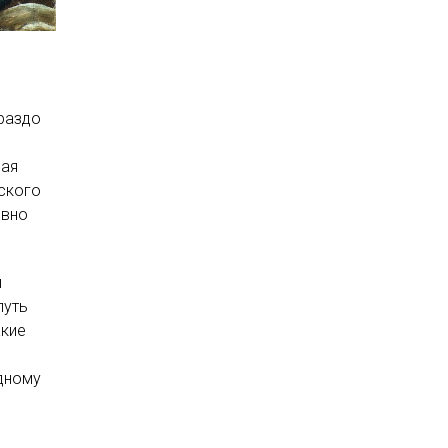
ораздо
ная
сского
ивно
ы
путь
акие
одному