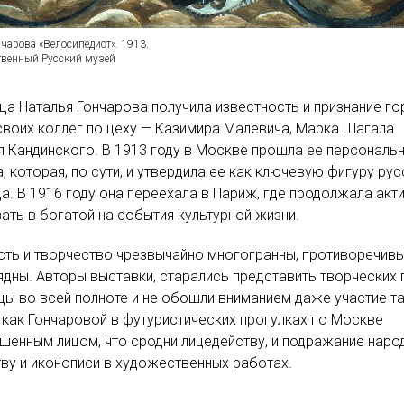
чарова «Велосипедист». 1913.
твенный Русский музей
а Наталья Гончарова получила известность и признание г
воих коллег по цеху — Казимира Малевича, Марка Шагала
я Кандинского. В 1913 году в Москве прошла ее персональ
, которая, по сути, и утвердила ее как ключевую фигуру ру
а. В 1916 году она переехала в Париж, где продолжала акт
ать в богатой на события культурной жизни.
сть и творчество чрезвычайно многогранны, противоречив
ядны. Авторы выставки, старались представить творческих 
ы во всей полноте и не обошли вниманием даже участие т
 как Гончаровой в футуристических прогулках по Москве
шенным лицом, что сродни лицедейству, и подражание нар
ву и иконописи в художественных работах.