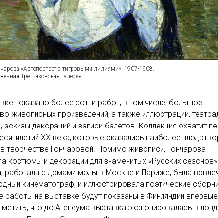
нчарова «Автопортрет с тигровыми лилиями». 1907-1908.
венная Третьяковская галерея
вке показано более сотни работ, в том числе, большое
во живописных произведений, а также иллюстрации, театр
 эскизы декораций и записи балетов. Коллекция охватит п
есятилетий XX века, которые оказались наиболее плодотв
 в творчестве Гончаровой. Помимо живописи, Гончарова
а костюмы и декорации для знаменитых «Русских сезонов»
, работала с домами моды в Москве и Париже, была вовле
рдный кинематограф, и иллюстрировала поэтические сборни
е работы на выставке будут показаны в Финляндии впервые
метить, что до Атенеума выставка экспонировалась в лон