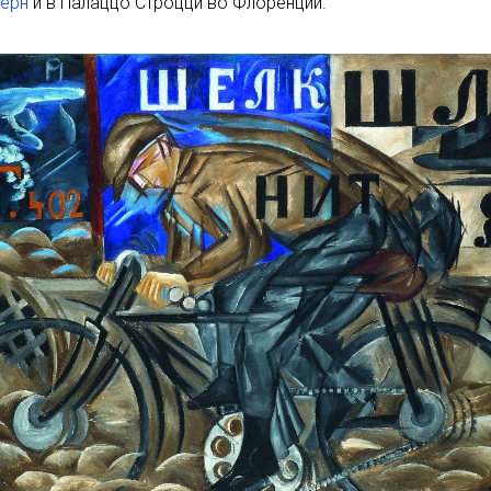
дерн
и в Палаццо Строцци во Флоренции.