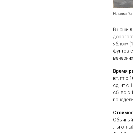
Наталья Гон
В наши д
дорогост
яблок» (
фунтов с
вечерних 
Время 
вт, пт с 
ср, чт с 
сб, вс с 
понедель
Стоимос
Обычный 
Льготный