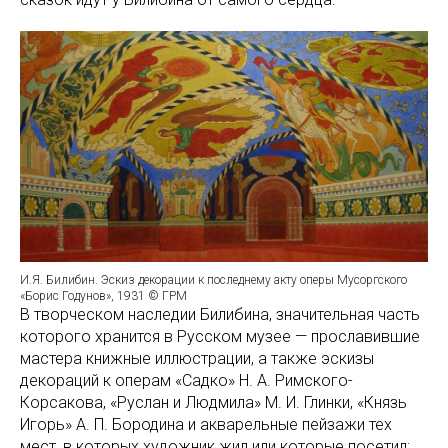
И.Я. Билибин. Эскиз декорации к последнему акту оперы Мусоргского
«Борис Годунов», 1931 © ГРМ
В творческом наследии Билибина, значительная часть
которого хранится в Русском музее — прославившие
мастера книжные иллюстрации, а также эскизы
декораций к операм «Садко» Н. А. Римского-
Корсакова, «Руслан и Людмила» М. И. Глинки, «Князь
Игорь» А. П. Бородина и акварельные пейзажи тех
мест, в которых художник жил или которые посетил: