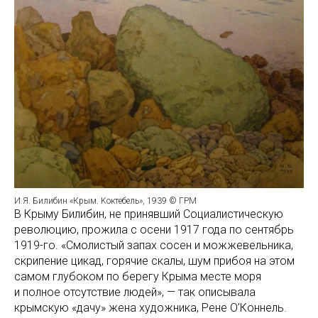
И.Я. Билибин «Крым. Kоктебель», 1939 © ГРМ
В Крыму Билибин, не принявший Социалистическую
революцию, прожила с осени 1917 года по сентябрь
1919-го. «Смолистый запах сосен и можжевельника,
скрипение цикад, горячие скалы, шум прибоя на этом
самом глубоком по берегу Крыма месте моря
и полное отсутствие людей», — так описывала
крымскую «дачу» жена художника, Рене О’Коннель.