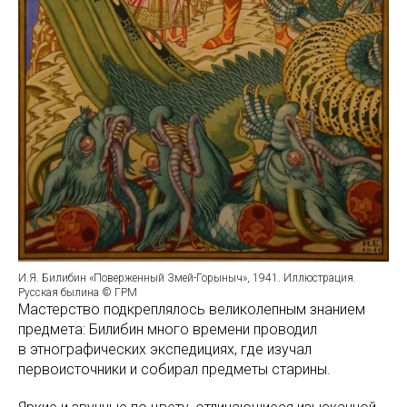
И.Я. Билибин «Поверженный Змей-Горыныч», 1941. Иллюстрация.
Русская былина © ГРМ
Мастерство подкреплялось великолепным знанием
предмета: Билибин много времени проводил
в этнографических экспедициях, где изучал
первоисточники и собирал предметы старины.