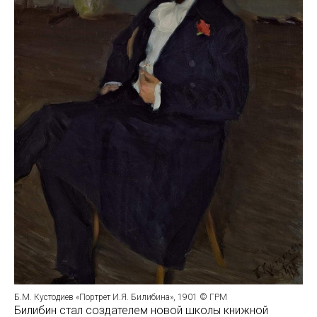
Б.М. Кустодиев «Портрет И.Я. Билибина», 1901 © ГРМ
Билибин стал создателем новой школы книжной