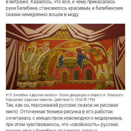
в витраже. Казалось, что все, к чему прикасалась
рука Билибина, становилось красивым, и билибинские
сказки немедленно вошли в моду.
И.Я. Билибин «Царские палаты». Эскиз декорации к опере Н.А. Римского-
Kорсакова «Царская невеста». Действие IV, 1930 © ГРМ
Так, как он, персонажей русских сказок не рисовал
никто. Отточенная техника рисунка в его работах
сочеталась с изяществом новомодного модернизма,
при этом чувствовалось, что «свойскость» русских
сказок идут у Билибина от самого сердца.