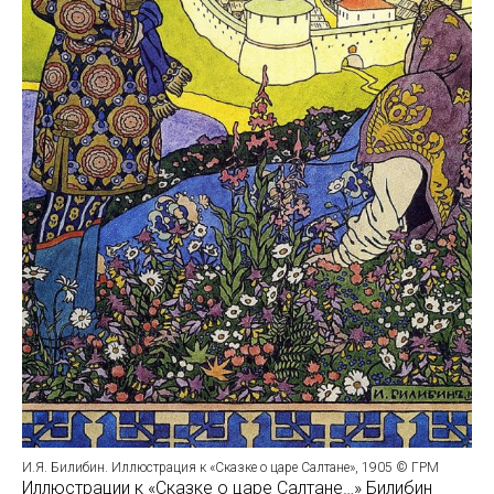
И.Я. Билибин. Иллюстрация к «Сказке о царе Салтане», 1905 © ГРМ
Иллюстрации к «Сказке о царе Салтане…» Билибин