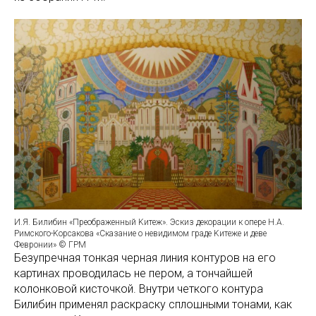
И.Я. Билибин «Преображенный Kитеж». Эскиз декорации к опере Н.А.
Римского-Kорсакова «Сказание о невидимом граде Kитеже и деве
Февронии» © ГРМ
Безупречная тонкая черная линия контуров на его
картинах проводилась не пером, а тончайшей
колонковой кисточкой. Внутри четкого контура
Билибин применял раскраску сплошными тонами, как