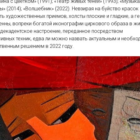
ина с цветком» (1991); «Театр живых теней» (1993); «Музык
ы» (2014); «Волшебник» (2022). Невзирая на буйство красок
ть художественных приемов, холсты плоские и гладкие, а г
нны, вопреки богатой иконографии циркового образа в жи
 декадентское настроение, переданное посредством
ивных техник, едва ли можно назвать актуальным и необх
твенным решением в 2022 году.