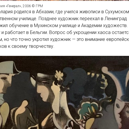
рия «Генерал», 2006 © ГРМ
лария родился в Абхазии, где учился живописи в Сухумском
венном училище. Позднее художник переехал в Ленинград
жил обучение в Мухинском училище и Академии художеств.
 и работает в Бельгии. Вопрос об укрощении хаоса остаетс
, но что точно укротил художник — это внимание европейск
ов к своему творчеству.