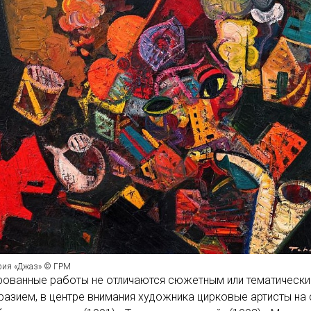
рия «Джаз» © ГРМ
рованные работы не отличаются сюжетным или тематическ
азием, в центре внимания художника цирковые артисты на