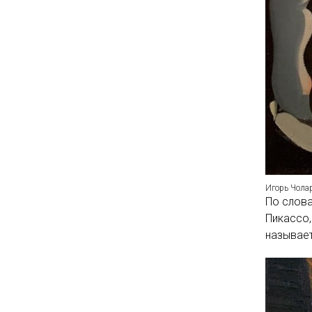
Игорь Чола
По слова
Пикассо,
называет