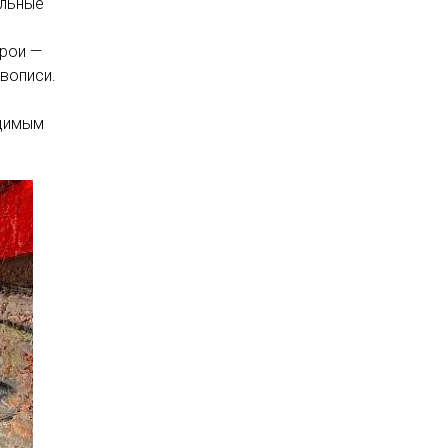
альные
ерои —
вописи.
одимым