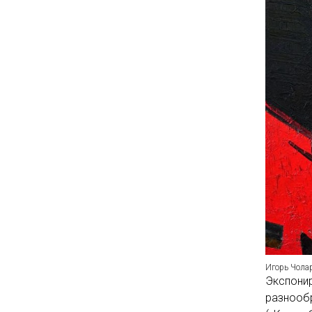
Игорь Чола
Экспони
разнообр