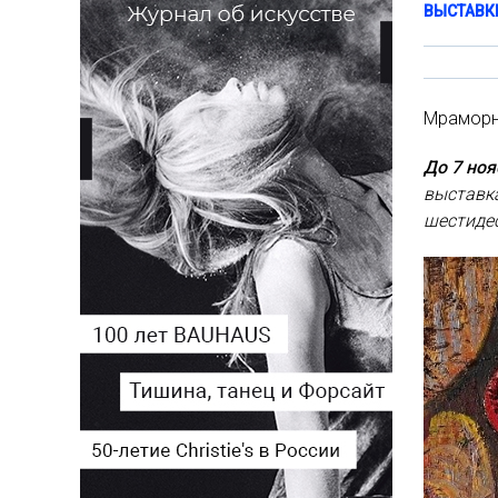
ВЫСТАВК
Мраморны
До 7 но
выставк
шестидес