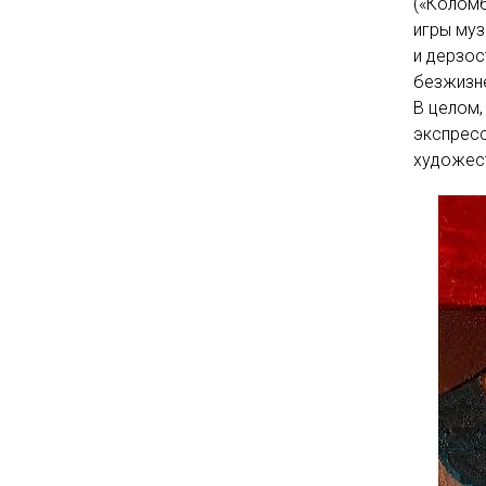
(«Коломб
игры муз
и дерзос
безжизне
В целом,
экспресс
художес