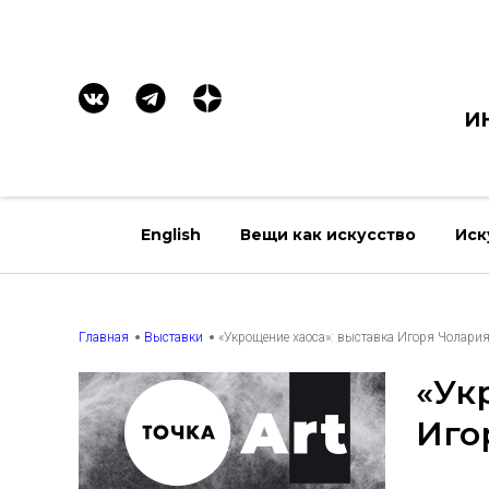
И
English
Вещи как искусство
Иск
Главная
Выставки
«Укрощение хаоса»: выставка Игоря Чолария
«Ук
Иго