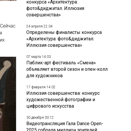
конкурса «Архитектура:
фото&диджитал. Иллюзия
совершенства»
 Сейчас
24 апреля 22:04
Определены финалисты конкурса
я
«Архитектура: фото&диджитал.
их
Иллюзия совершенства»
07 марта 14:03
Паблик-арт фестиваль «Смена»
объявляет второй сезон и опен-колл
для художников
17 февраля 14:02
Иллюзия совершенства: конкурс
художественной фотографии и
цифрового искусства
30 декабря 00:12
Видеотрансляция Гала Dance Open-
2025 собрала миллион зрителей