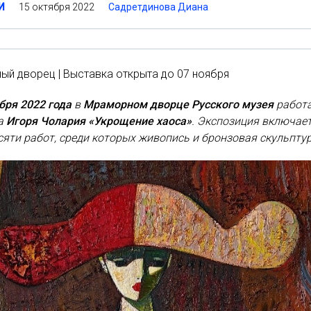
15 октября 2022
Садретдинова Диана
И
й дворец | Выставка открыта до 07 ноября
ября
2022 года
в
Мраморном дворце Русского
музея
работ
а
Игоря Чолария «Укрощение хаоса»
. Экспозиция включае
яти работ, среди которых живопись и бронзовая скульптур