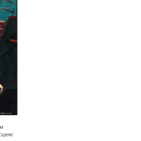
им
 сцене