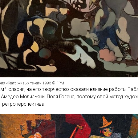
рия «Театр живых теней», 1993 © ГРМ
м Чолария, на его творчество оказали влияние работы Паб
 Амедео Модильяни, Поля Гогена, поэтому свой метод худо
 ретроперспектива.