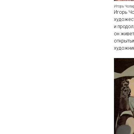
Игорь Чола
Игорь Чо
художест
и продол
он живет
открытым
художник