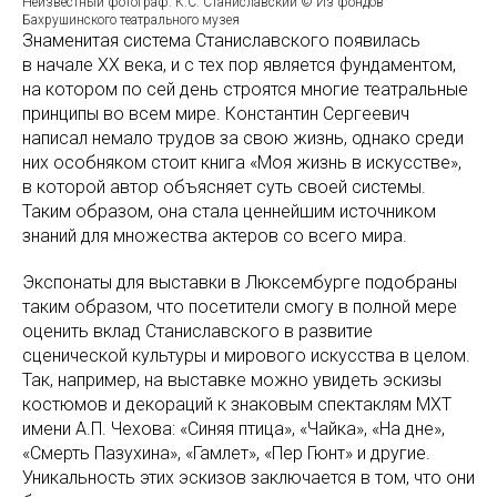
Неизвестный фотограф. К.С. Станиславский © Из фондов
Бахрушинского театрального музея
Знаменитая система Станиславского появилась
в начале ХХ века, и с тех пор является фундаментом,
на котором по сей день строятся многие театральные
принципы во всем мире. Константин Сергеевич
написал немало трудов за свою жизнь, однако среди
них особняком стоит книга «Моя жизнь в искусстве»,
в которой автор объясняет суть своей системы.
Таким образом, она стала ценнейшим источником
знаний для множества актеров со всего мира.
Экспонаты для выставки в Люксембурге подобраны
таким образом, что посетители смогу в полной мере
оценить вклад Станиславского в развитие
сценической культуры и мирового искусства в целом.
Так, например, на выставке можно увидеть эскизы
костюмов и декораций к знаковым спектаклям МХТ
имени А.П. Чехова: «Синяя птица», «Чайка», «На дне»,
«Смерть Пазухина», «Гамлет», «Пер Гюнт» и другие.
Уникальность этих эскизов заключается в том, что они