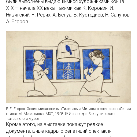
были выполнены выдающимися художниками конца
XIX — начала XX века, такими как К. Коровин, И.
Нивинский, Н. Рерих, А. Бенуа, Б. Кустодиев, Н. Сапунов,
А. Егоров.
В.Е. Егоров. Эскиз мизансцены «Тильтиль и Митиль» к спектаклю «Синяя
птица» М. Метерлинка. МХТ, 1908 © Из фондов Бахрушинского
театрального музея
Кроме этого, на выставке покажут редкие
документальные кадры с репетиций спектакля