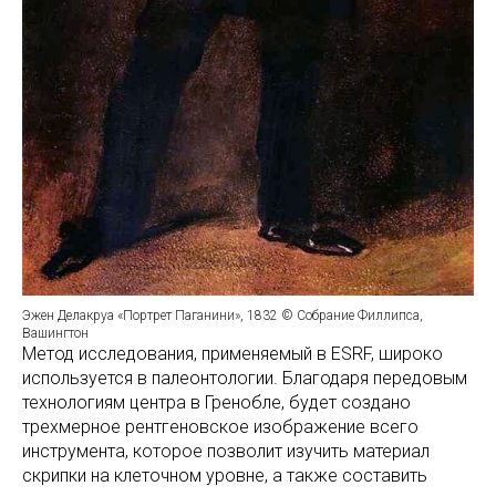
Эжен Делакруа «Портрет Паганини», 1832 © Собрание Филлипса,
Вашингтон
Метод исследования, применяемый в ESRF, широко
используется в палеонтологии. Благодаря передовым
технологиям центра в Гренобле, будет создано
трехмерное рентгеновское изображение всего
инструмента, которое позволит изучить материал
скрипки на клеточном уровне, а также составить