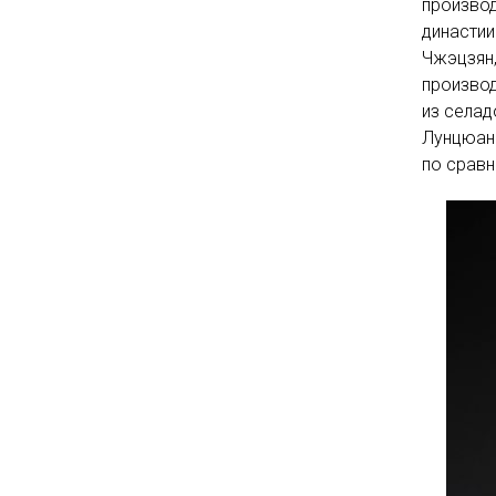
производ
династии
Чжэцзян,
производ
из селад
Лунцюань
по сравн