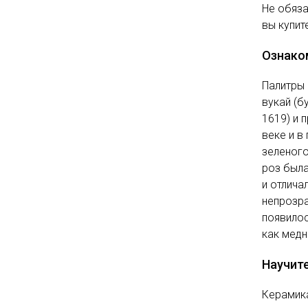
Не обяза
вы купит
Ознако
Палитры 
вукай (б
1619) и 
веке и в
зеленого
роз была
и отлич
непрозра
появилос
как медн
Научите
Керамика