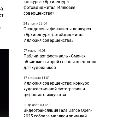
конкурса «Архитектура:
фото&диджитал. Иллюзия
ой
совершенства»
ст
24 апреля 22:04
о
Определены финалисты конкурса
«Архитектура: фото&диджитал.
Иллюзия совершенства»
07 марта 14:03
Паблик-арт фестиваль «Смена»
объявляет второй сезон и опен-колл
для художников
17 февраля 14:02
Иллюзия совершенства: конкурс
художественной фотографии и
цифрового искусства
30 декабря 00:12
Видеотрансляция Гала Dance Open-
2025 собрала миллион зрителей