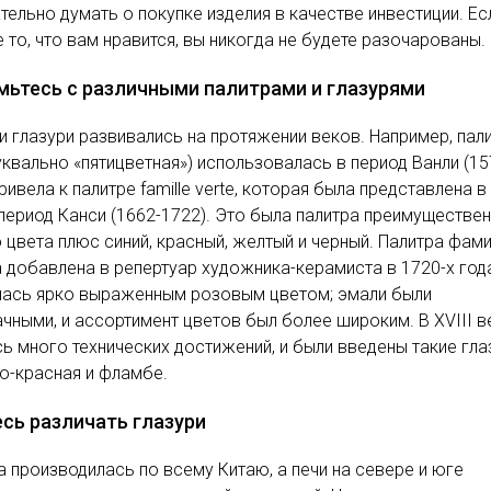
тельно думать о покупке изделия в качестве инвестиции. Ес
е то, что вам нравится, вы никогда не будете разочарованы.
мьтесь с различными палитрами и глазурями
и глазури развивались на протяжении веков. Например, пал
уквально «пятицветная») использовалась в период Ванли (15
привела к палитре famille verte, которая была представлена в
 период Канси (1662-1722). Это была палитра преимуществе
 цвета плюс синий, красный, желтый и черный. Палитра фам
 добавлена в репертуар художника-керамиста в 1720-х год
алась ярко выраженным розовым цветом; эмали были
чными, и ассортимент цветов был более широким. В XVIII в
ь много технических достижений, и были введены такие гла
о-красная и фламбе.
сь различать глазури
 производилась по всему Китаю, а печи на севере и юге