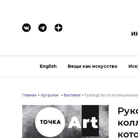
И
English
Вещи как искусство
Иск
Главная
Арт-рынок
Выставки
Руководство по коллекциониро
Рук
кол
кот