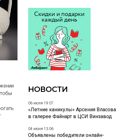
яжении
НОВОСТИ
 чтобы
06 июля 19:07
рогать
«Летние каникулы» Арсения Власова
т
в галерее Файнарт в ЦСИ Винзавод
04 июня 13:06
Объявлены победители онлайн-