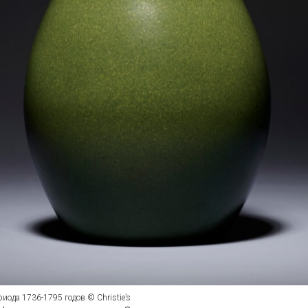
риода 1736-1795 годов © Christie’s