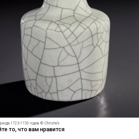
риода 1723-1735 годов © Christie’s
те то, что вам нравится