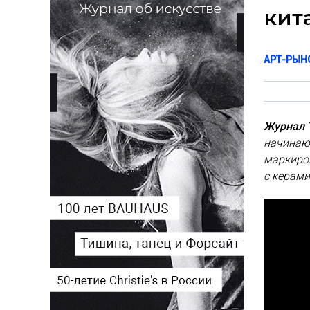
кит
АРТ-РЫН
Журнал Т
начинающ
маркиров
с керами