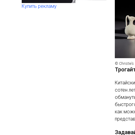
Купить рекламу
© Christie’s
Трогай
Китайски
сотен ле
обмануть
быстрого
как можн
представ
Задава