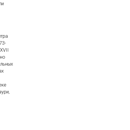
ли
итра
73-
 XVII
нно
ильных
ах
еке
зури,