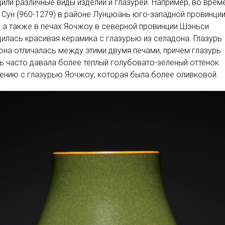
или различные виды изделий и глазурей. Например, во врем
 Сун (960-1279) в районе Лунцюань юго-западной провинци
 а также в печах Яочжоу в северной провинции Шэньси
илась красивая керамика с глазурью из селадона. Глазурь
она отличалась между этими двумя печами, причем глазурь
 часто давала более теплый голубовато-зеленый оттенок
ению с глазурью Яочжоу, которая была более оливковой.