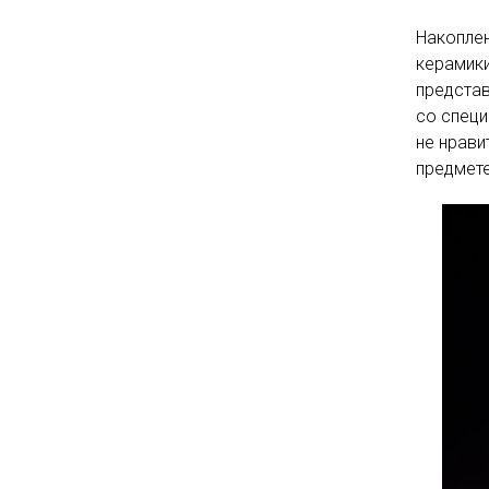
Накоплен
керамики
представ
со специ
не нрави
предмете