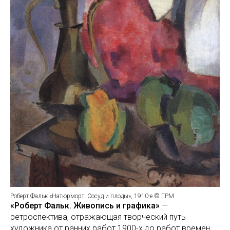
Роберт Фальк «Натюрморт. Сосуд и плоды», 1910-е © ГРМ
«Роберт Фальк. Живопись и графика»
—
ретроспектива, отражающая творческий путь
художника от ранних работ 1900-х до работ времен