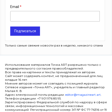
Email
Подписаться
Только самые свежие новости раз в неделю, никакого спама
Использование материалов Точка ART разрешено только с
предварительного согласия правообладателей.
Все права на картинки и тексты принадлежат их авторам.
Сайт может содержать контент, не предназначенный для лиц
младше 16 лет.
Мнение авторов может не совпадать с позицией журнала.
Сетевое издание «Точка ART», учредитель и главный редактор
Малая К. В.
Адрес электронной почты редакции:
editor@magazineart.art
.
Телефон редакции: +7 901 976 85 95.
Зарегистрировано Федеральной службой по надзору в сфере
связи, информационных технологий и массовых
коммуникаций. Регистрационный номер ЭЛ № ФС 77-76316 от 19