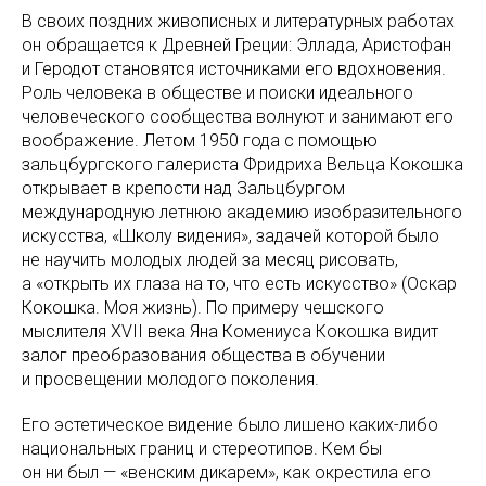
В своих поздних живописных и литературных работах
он обращается к Древней Греции: Эллада, Аристофан
и Геродот становятся источниками его вдохновения.
Роль человека в обществе и поиски идеального
человеческого сообщества волнуют и занимают его
воображение. Летом 1950 года с помощью
зальцбургского галериста Фридриха Вельца Кокошка
открывает в крепости над Зальцбургом
международную летнюю академию изобразительного
искусства, «Школу видения», задачей которой было
не научить молодых людей за месяц рисовать,
а «открыть их глаза на то, что есть искусство» (Оскар
Кокошка. Моя жизнь). По примеру чешского
мыслителя XVII века Яна Комениуса Кокошка видит
залог преобразования общества в обучении
и просвещении молодого поколения.
Его эстетическое видение было лишено каких-либо
национальных границ и стереотипов. Кем бы
он ни был — «венским дикарем», как окрестила его