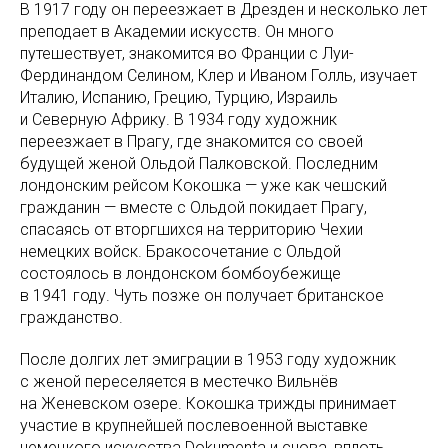
В 1917 году он переезжает в Дрезден и несколько лет
преподает в Академии искусств. Он много
путешествует, знакомится во Франции с Луи-
Фердинандом Селином, Клер и Иваном Голль, изучает
Италию, Испанию, Грецию, Турцию, Израиль
и Северную Африку. В 1934 году художник
переезжает в Прагу, где знакомится со своей
будущей женой Ольдой Палковской. Последним
лондонским рейсом Кокошка — уже как чешский
гражданин — вместе с Ольдой покидает Прагу,
спасаясь от вторгшихся на территорию Чехии
немецких войск. Бракосочетание с Ольдой
состоялось в лондонском бомбоубежище
в 1941 году. Чуть позже он получает британское
гражданство.
После долгих лет эмиграции в 1953 году художник
с женой переселяется в местечко Вильнёв
на Женевском озере. Кокошка трижды принимает
участие в крупнейшей послевоенной выставке
немецкого искусства Dokumenta и снова, вплоть