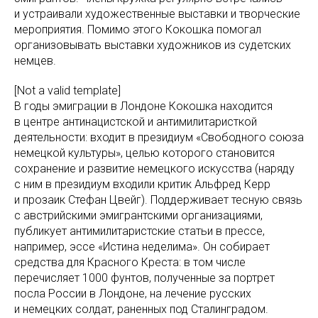
и устраивали художественные выставки и творческие
мероприятия. Помимо этого Кокошка помогал
организовывать выставки художников из судетских
немцев.
[Not a valid template]
В годы эмиграции в Лондоне Кокошка находится
в центре антинацистской и антимилитаристкой
деятельности: входит в президиум «Свободного союза
немецкой культуры», целью которого становится
сохранение и развитие немецкого искусства (наряду
с ним в президиум входили критик Альфред Керр
и прозаик Стефан Цвейг). Поддерживает тесную связь
с австрийскими эмигрантскими организациями,
публикует антимилитаристские статьи в прессе,
например, эссе «Истина неделима». Он собирает
средства для Красного Креста: в том числе
перечисляет 1000 фунтов, полученные за портрет
посла России в Лондоне, на лечение русских
и немецких солдат, раненных под Сталинградом.