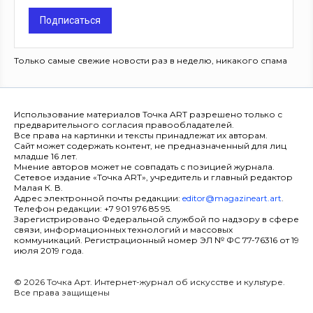
Подписаться
Только самые свежие новости раз в неделю, никакого спама
Использование материалов Точка ART разрешено только с
предварительного согласия правообладателей.
Все права на картинки и тексты принадлежат их авторам.
Сайт может содержать контент, не предназначенный для лиц
младше 16 лет.
Мнение авторов может не совпадать с позицией журнала.
Сетевое издание «Точка ART», учредитель и главный редактор
Малая К. В.
Адрес электронной почты редакции:
editor@magazineart.art
.
Телефон редакции: +7 901 976 85 95.
Зарегистрировано Федеральной службой по надзору в сфере
связи, информационных технологий и массовых
коммуникаций. Регистрационный номер ЭЛ № ФС 77-76316 от 19
июля 2019 года.
© 2026 Точка Арт. Интернет-журнал об искусстве и культуре.
Все права защищены