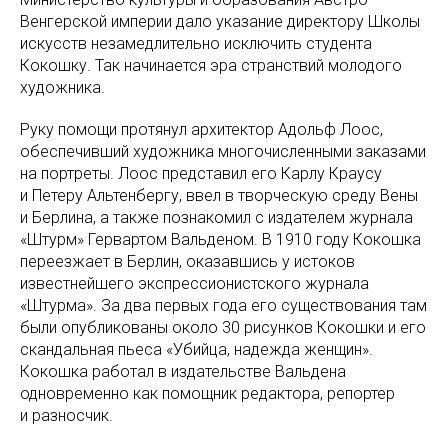
Венгерской империи дало указание директору Школы
искусств незамедлительно исключить студента
Кокошку. Так начинается эра странствий молодого
художника.
Руку помощи протянул архитектор Адольф Лоос,
обеспечивший художника многочисленными заказами
на портреты. Лоос представил его Карлу Краусу
и Петеру Альтенбергу, ввел в творческую среду Вены
и Берлина, а также познакомил с издателем журнала
«Штурм» Гервартом Вальденом. В 1910 году Кокошка
переезжает в Берлин, оказавшись у истоков
известнейшего экспрессионистского журнала
«Штурма». За два первых года его существования там
были опубликованы около 30 рисунков Кокошки и его
скандальная пьеса «Убийца, надежда женщин».
Кокошка работал в издательстве Вальдена
одновременно как помощник редактора, репортер
и разносчик.