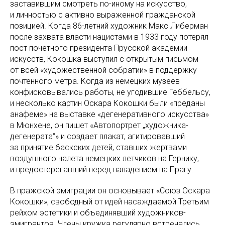
заставившим смотреть по-иному на искусство,
и личностью с активно выраженной гражданской
позицией. Когда 86-летний художник Макс Либерман
после захвата власти нацистами в 1933 году потерял
пост почетного президента Прусской академии
искусств, Кокошка выступил с открытым письмом
от всей «художественной собратии» в поддержку
почтенного метра. Когда из немецких музеев
конфисковывались работы, не угодившие Геббельсу,
и несколько картин Оскара Кокошки были «преданы
анафеме» на выставке «дегенеративного искусства»
в Мюнхене, он пишет «Автопортрет „художника-
дегенерата“» и создает плакат, агитировавший
за принятие баскских детей, ставших жертвами
воздушного налета немецких летчиков на Гернику,
и предостерегавший перед нападением на Прагу.
В пражской эмиграции он основывает «Союз Оскара
Кокошки», свободный от идей насаждаемой Третьим
рейхом эстетики и объединявший художников-
эмигрантов. Члены кружка регулярно встречались