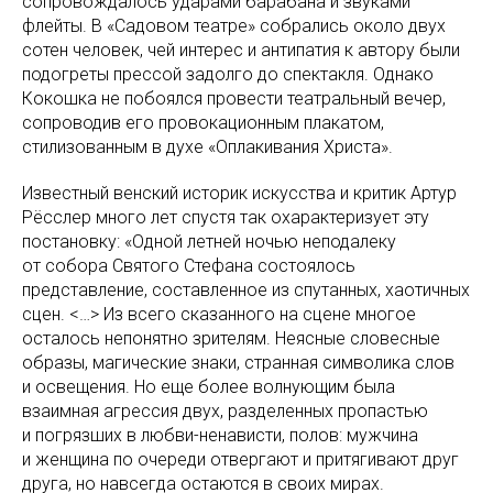
сопровождалось ударами барабана и звуками
флейты. В «Садовом театре» собрались около двух
сотен человек, чей интерес и антипатия к автору были
подогреты прессой задолго до спектакля. Однако
Кокошка не побоялся провести театральный вечер,
сопроводив его провокационным плакатом,
стилизованным в духе «Оплакивания Христа».
Известный венский историк искусства и критик Артур
Рёсслер много лет спустя так охарактеризует эту
постановку: «Одной летней ночью неподалеку
от собора Святого Стефана состоялось
представление, составленное из спутанных, хаотичных
сцен. <…> Из всего сказанного на сцене многое
осталось непонятно зрителям. Неясные словесные
образы, магические знаки, странная символика слов
и освещения. Но еще более волнующим была
взаимная агрессия двух, разделенных пропастью
и погрязших в любви-ненависти, полов: мужчина
и женщина по очереди отвергают и притягивают друг
друга, но навсегда остаются в своих мирах.