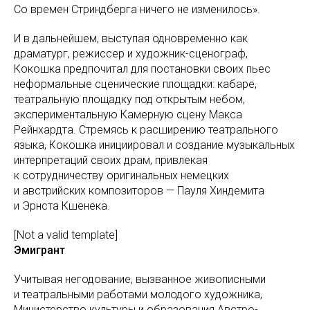
Со времен Стриндберга ничего не изменилось».
И в дальнейшем, выступая одновременно как
драматург, режиссер и художник-сценограф,
Кокошка предпочитал для постановки своих пьес
неформальные сценические площадки: кабаре,
театральную площадку под открытым небом,
экспериментальную Камерную сцену Макса
Рейнхардта. Стремясь к расширению театрального
языка, Кокошка инициировал и создание музыкальных
интерпретаций своих драм, привлекая
к сотрудничеству оригинальных немецких
и австрийских композиторов — Пауля Хиндемита
и Эрнста Кшенека.
[Not a valid template]
Эмигрант
Учитывая негодование, вызванное живописными
и театральными работами молодого художника,
Министерство культуры и образования Австро-