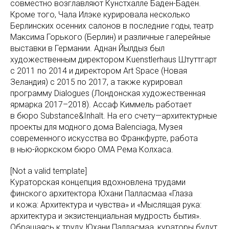
совместно возглавляют Кунстхалле Баден-Баден.
Кроме того, Чала Илэке курировала несколько
Берлинских осенних салонов в последние годы, театр
Максима Горького (Берлин) и различные галерейные
выставки в Германии. Аднан Йылдыз был
художественным директором Kuenstlerhaus Штуттгарт
с 2011 по 2014 и директором Art Space (Новая
Зеландия) с 2015 по 2017, а также курировал
программу Dialogues (Лондонская художественная
ярмарка 2017–2018). Ассаф Киммель работает
в бюро Substance&Inhalt. На его счету—архитектурные
проекты для модного дома Balenciaga, Музея
современного искусства во Франкфурте, работа
в нью-йоркском бюро OMA Рема Колхаса.
[Not a valid template]
Кураторская концепция вдохновлена трудами
финского архитектора Юхани Палласмаа «Глаза
и кожа: Архитектура и чувства» и «Мыслящая рука:
архитектура и экзистенциальная мудрость бытия».
Обращаясь к труду Юхани Палласмаа, кураторы будут