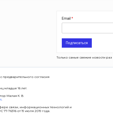
Email
Подписаться
Только самые свежие новости раз 
 с предварительного согласия
ц младше 16 лет.
тор Малая К. В.
rt
.
фере связи, информационных технологий и
7-76316 от 19 июля 2019 года.