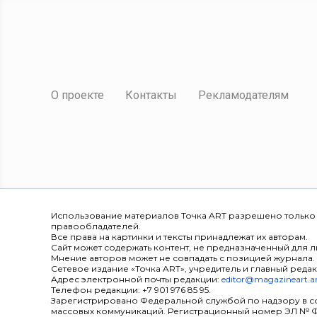
О проекте
Контакты
Рекламодателям
Использование материалов Точка ART разрешено только
правообладателей.
Все права на картинки и тексты принадлежат их авторам.
Сайт может содержать контент, не предназначенный для ли
Мнение авторов может не совпадать с позицией журнала.
Сетевое издание «Точка ART», учредитель и главный редак
Адрес электронной почты редакции:
editor@magazineart.a
Телефон редакции: +7 901 976 85 95.
Зарегистрировано Федеральной службой по надзору в с
массовых коммуникаций. Регистрационный номер ЭЛ № ФС 7