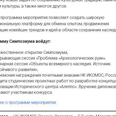
и культуры, а также многое другое.
 программа мероприятия позволяет создать широкую
иональную платформу для обмена опытом, продвижения
ации новейших трендов и идей в области сохранения наслед
амму Симпозиума войдут:
жественное открытие Симпозиума,
рывающая сессия «Проблема «Археологических руин»,
нарная сессия «Объекты всемирного наследия. Источник
ойчивого развития»,
емония награждения почетными знаками НК ИКОМОС, Росси
ита студенческих проектных работ по разработке концепц
овации Исторического центра «Алеппо». Вручение дипломо
рамот участникам конкурса.
ее о программе мероприятия
.