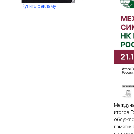
Купить рекламу
Междуна
итогов Г
обсужден
памятник
постанов