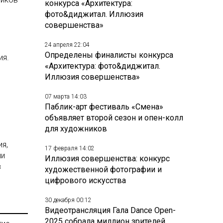
конкурса «Архитектура:
фото&диджитал. Иллюзия
совершенства»
24 апреля 22:04
Определены финалисты конкурса
ия.
«Архитектура: фото&диджитал.
Иллюзия совершенства»
07 марта 14:03
Паблик-арт фестиваль «Смена»
объявляет второй сезон и опен-колл
для художников
я,
17 февраля 14:02
ии
Иллюзия совершенства: конкурс
в
художественной фотографии и
цифрового искусства
30 декабря 00:12
Видеотрансляция Гала Dance Open-
2025 собрала миллион зрителей