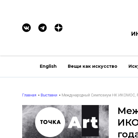
И
English
Вещи как искусство
Иск
Главная
Выставки
Международный Симпозиум НК ИКОМОС, Росс
Меж
ИКО
год