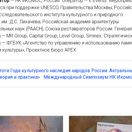
атор
— НК ИКОМОС, Россия. Оператор — E.Events. Мероприя
ся при поддержке UNESCO, Правительства Москвы, Россий
сследовательского института культурного и природного
 им. Д.С. Лихачёва, Российская академия архитектуры
ельных наук (РААСН), Союза реставраторов России. Генера
 — MR Group, Capital Group, Level Group, Sminex. Стратегичес
 — ФГБУК «Агентство по управлению и использованию памя
и культуры», Проектное бюро APEX.
тоги Года культурного наследия народов России. Актуальн
Теория и практика»
Международный Симпозиум НК Икомо