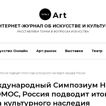
Ar
t
ТОЧК
А
НТЕРНЕТ-ЖУРНАЛ ОБ ИСКУССТВЕ И КУЛЬТУ
РАССТАВЛЯЕМ ТОЧКИ В ВОПРОСАХ ИСКУССТВА
усство Онлайн
Арт-рынок
Выставки
Театр
ия подводит итоги года культурного наследия народов России
дународный Симпозиум 
МОС, Россия подводит ито
а культурного наследия