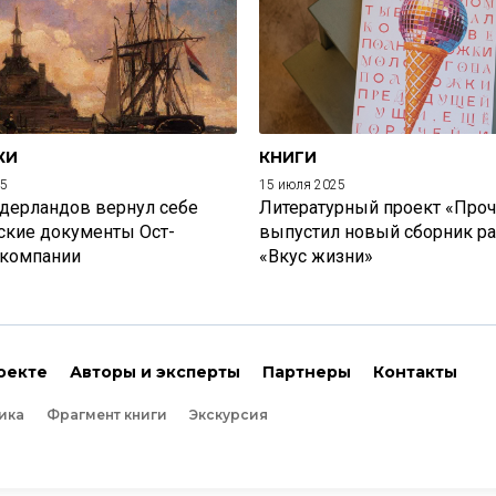
КИ
КНИГИ
25
15 июля 2025
дерландов вернул себе
Литературный проект «Проч
ские документы Ост-
выпустил новый сборник р
 компании
«Вкус жизни»
оекте
Авторы и эксперты
Партнеры
Контакты
ика
Фрагмент книги
Экскурсия