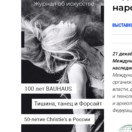
нар
ВЫСТАВК
21 декаб
Междуна
наследия
Междуна
организ
власти, 
и технол
и археол
Федерац