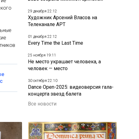
тие
ского
29 декабря 22:12
Художник Арсений Власов на
Телеканале АРТ
льные
01 декабря 22:12
кие
Every Time the Last Time
тников
25 ноября 19:11
Не место украшает человека, а
человек — место
ые
с
30 октября 22:10
Dance Open-2025: видеоверсия гала-
концерта звезд балета
Все новости