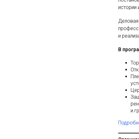
истории 
Деловая
професс
и реализ
В прогр
Тор
Отк
Пле
уст
Цер
Защ
рен
и г
Подробн