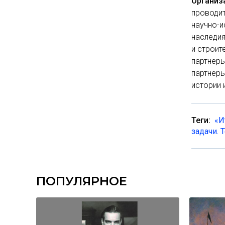
Организ
проводит
научно-и
наследия
и строит
партнеры
партнеры
истории 
Теги:
«И
задачи. 
ПОПУЛЯРНОЕ