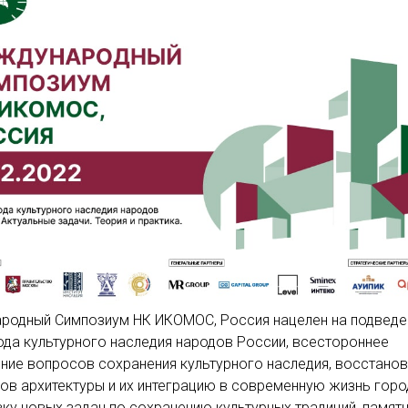
родный Симпозиум НК ИКОМОС, Россия нацелен на подведе
ода культурного наследия народов России, всестороннее
ие вопросов сохранения культурного наследия, восстано
ов архитектуры и их интеграцию в современную жизнь горо
ку новых задач по сохранению культурных традиций, памят