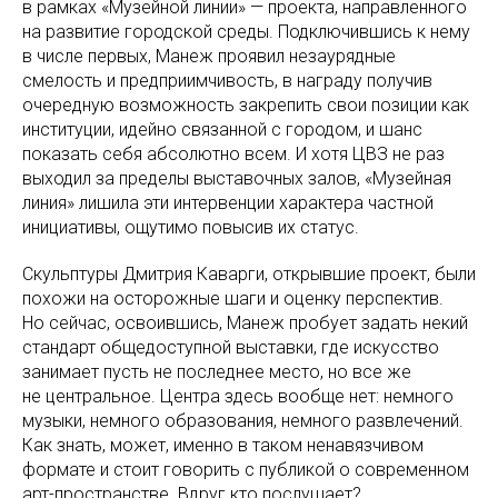
в рамках «Музейной линии» — проекта, направленного
на развитие городской среды. Подключившись к нему
в числе первых, Манеж проявил незаурядные
смелость и предприимчивость, в награду получив
очередную возможность закрепить свои позиции как
институции, идейно связанной с городом, и шанс
показать себя абсолютно всем. И хотя ЦВЗ не раз
выходил за пределы выставочных залов, «Музейная
линия» лишила эти интервенции характера частной
инициативы, ощутимо повысив их статус.
Скульптуры Дмитрия Каварги, открывшие проект, были
похожи на осторожные шаги и оценку перспектив.
Но сейчас, освоившись, Манеж пробует задать некий
стандарт общедоступной выставки, где искусство
занимает пусть не последнее место, но все же
не центральное. Центра здесь вообще нет: немного
музыки, немного образования, немного развлечений.
Как знать, может, именно в таком ненавязчивом
формате и стоит говорить с публикой о современном
арт-пространстве. Вдруг кто послушает?