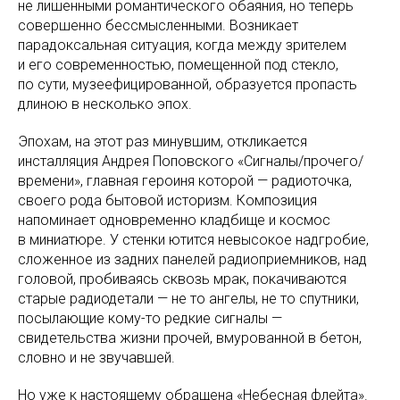
не лишенными романтического обаяния, но теперь
совершенно бессмысленными. Возникает
парадоксальная ситуация, когда между зрителем
и его современностью, помещенной под стекло,
по сути, музеефицированной, образуется пропасть
длиною в несколько эпох.
Эпохам, на этот раз минувшим, откликается
инсталляция Андрея Поповского «Сигналы/прочего/
времени», главная героиня которой — радиоточка,
своего рода бытовой историзм. Композиция
напоминает одновременно кладбище и космос
в миниатюре. У стенки ютится невысокое надгробие,
сложенное из задних панелей радиоприемников, над
головой, пробиваясь сквозь мрак, покачиваются
старые радиодетали — не то ангелы, не то спутники,
посылающие кому-то редкие сигналы —
свидетельства жизни прочей, вмурованной в бетон,
словно и не звучавшей.
Но уже к настоящему обращена «Небесная флейта».