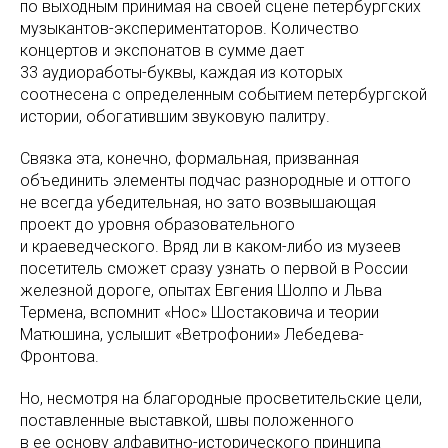
по выходным принимая на своей сцене петербургских
музыкантов-экспериментаторов. Количество
концертов и экспонатов в сумме дает
33 аудиоработы-буквы, каждая из которых
соотнесена с определенным событием петербургской
истории, обогатившим звуковую палитру.
Связка эта, конечно, формальная, призванная
объединить элементы подчас разнородные и оттого
не всегда убедительная, но зато возвышающая
проект до уровня образовательного
и краеведческого. Вряд ли в каком-либо из музеев
посетитель сможет сразу узнать о первой в России
железной дороге, опытах Евгения Шолпо и Льва
Термена, вспомнит «Нос» Шостаковича и теории
Матюшина, услышит «Ветрофонии» Лебедева-
Фронтова.
Но, несмотря на благородные просветительские цели,
поставленные выставкой, швы положенного
в ее основу алфавитно-исторического принципа