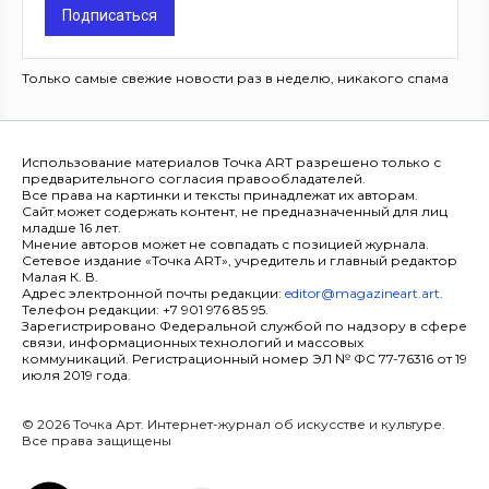
Подписаться
Только самые свежие новости раз в неделю, никакого спама
Использование материалов Точка ART разрешено только с
предварительного согласия правообладателей.
Все права на картинки и тексты принадлежат их авторам.
Сайт может содержать контент, не предназначенный для лиц
младше 16 лет.
Мнение авторов может не совпадать с позицией журнала.
Сетевое издание «Точка ART», учредитель и главный редактор
Малая К. В.
Адрес электронной почты редакции:
editor@magazineart.art
.
Телефон редакции: +7 901 976 85 95.
Зарегистрировано Федеральной службой по надзору в сфере
связи, информационных технологий и массовых
коммуникаций. Регистрационный номер ЭЛ № ФС 77-76316 от 19
июля 2019 года.
© 2026 Точка Арт. Интернет-журнал об искусстве и культуре.
Все права защищены