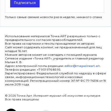
Подписаться
Только самые свежие новости раз в неделю, никакого спама
Использование материалов Точка ART разрешено только с
предварительного согласия правообладателей.
Все права на картинки и тексты принадлежат их авторам.
Сайт может содержать контент, не предназначенный для лиц
младше 16 лет.
Мнение авторов может не совпадать с позицией журнала.
Сетевое издание «Точка ART», учредитель и главный редактор
Малая К. В.
Адрес электронной почты редакции:
editor@magazineart.art
.
Телефон редакции: +7 901 976 85 95.
Зарегистрировано Федеральной службой по надзору в сфере
связи, информационных технологий и массовых
коммуникаций. Регистрационный номер ЭЛ № ФС 77-76316 от 19
июля 2019 года.
© 2026 Точка Арт. Интернет-журнал об искусстве и культуре.
Все права защищены