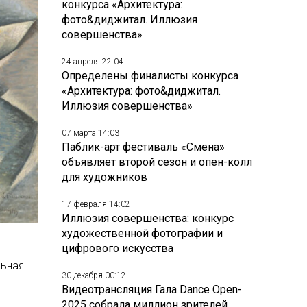
конкурса «Архитектура:
фото&диджитал. Иллюзия
совершенства»
24 апреля 22:04
Определены финалисты конкурса
«Архитектура: фото&диджитал.
Иллюзия совершенства»
07 марта 14:03
Паблик-арт фестиваль «Смена»
объявляет второй сезон и опен-колл
для художников
17 февраля 14:02
Иллюзия совершенства: конкурс
художественной фотографии и
цифрового искусства
льная
30 декабря 00:12
Видеотрансляция Гала Dance Open-
2025 собрала миллион зрителей