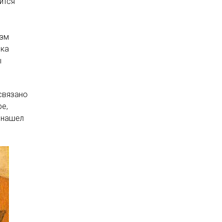
ится
изм
ика
ы
связано
е,
 нашел