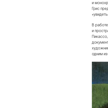
и монохр
Грис пре
«увидеть
В работе
и простр
Пикассо,
документ
художник
одним из