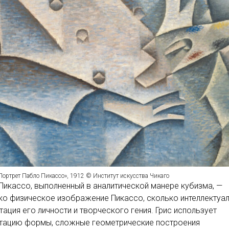
Портрет Пабло Пикассо», 1912 © Институт искусства Чикаго
Пикассо, выполненный в аналитической манере кубизма, —
ко физическое изображение Пикассо, сколько интеллектуа
тация его личности и творческого гения. Грис использует
тацию формы, сложные геометрические построения