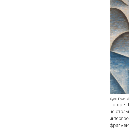
Хуан Грис «
Портрет 
не столь
интерпре
фрагмен