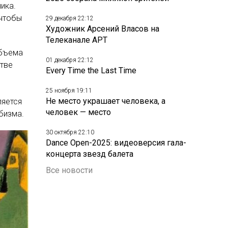
ика.
 чтобы
29 декабря 22:12
Художник Арсений Власов на
Телеканале АРТ
объема
01 декабря 22:12
стве
Every Time the Last Time
25 ноября 19:11
Не место украшает человека, а
ляется
человек — место
бизма.
30 октября 22:10
Dance Open-2025: видеоверсия гала-
концерта звезд балета
Все новости