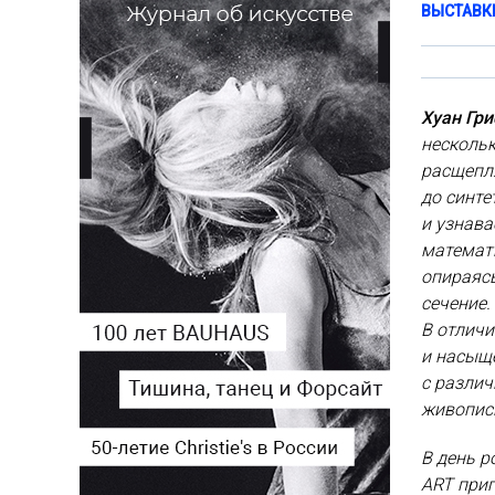
ВЫСТАВК
Хуан Гри
нескольк
расщепл
до синте
и узнава
математи
опираясь
сечение.
В отличи
и насыщ
с различ
живопис
В день р
ART приг