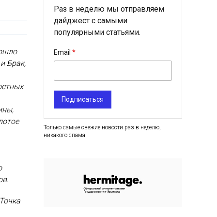
Раз в неделю мы отправляем
дайджест с самыми
популярными статьями.
рошло
Email
и Брак,
остных
Подписаться
ины,
лотое
Только самые свежие новости раз в неделю,
никакого спама
о
ов.
 Точка