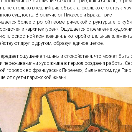
 прослеживается влияние Сезанна. Грис, как и Сезанн, стрем
ть не столько внешний вид объекта, сколько его структуру
ннюю сущность. В отличие от Пикассо и Брака, Грис
вается более строгой геометрической структуры, его куб
орядочен и «архитектурен». Ощущается стремление художн
ию плоскостной композиции, в которой отдельные элемент
йствуют друг с другом, образуя единое целое.
ередает ощущение тишины и спокойствия, что может быть 
и переживаниями художника в период создания работы. Сер
й городок во французских Пиренеях, был местом, где Грис
ще от суеты парижской жизни.