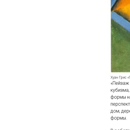
Хуан Грис «
«Пейзаж 
кубизма,
формы на
перспект
дом, де
формы.