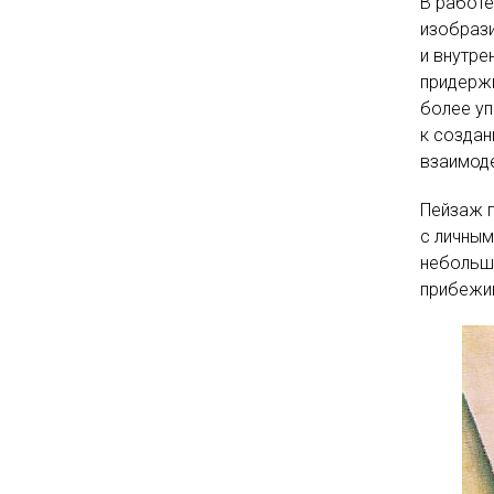
В работе
изобрази
и внутре
придержи
более уп
к создан
взаимоде
Пейзаж п
с личным
небольшо
прибежи