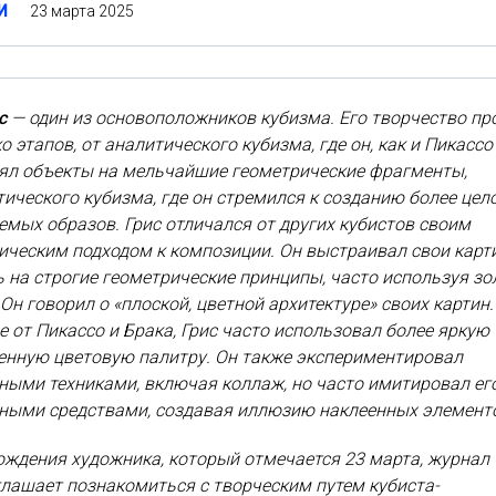
23 марта 2025
И
с
— один из основоположников кубизма. Его творчество п
о этапов, от аналитического кубизма, где он, как и Пикассо 
ял объекты на мельчайшие геометрические фрагменты,
тического кубизма, где он стремился к созданию более цел
емых образов. Грис отличался от других кубистов своим
ческим подходом к композиции. Он выстраивал свои карт
 на строгие геометрические принципы, часто используя зо
 Он говорил о «плоской, цветной архитектуре» своих картин.
е от Пикассо и Брака, Грис часто использовал более яркую
енную цветовую палитру. Он также экспериментировал
ными техниками, включая коллаж, но часто имитировал ег
ными средствами, создавая иллюзию наклеенных элемент
ождения художника, который отмечается 23 марта, журнал
лашает познакомиться с творческим путем кубиста-