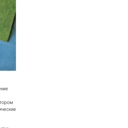
ение
отором
ические