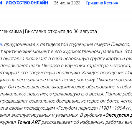
26 июля 2023
Гришина Ксения
И
ИСКУССТВО ОНЛАЙН
ггенхайма | Выставка открыта до 06 августа
а
, приуроченная к пятидесятой годовщине смерти Пикассо,
т критический момент в его художественном развитии. Эт
 выставка включает в себя небольшую группу картин и ри
показывают шаги Пикассо в изучении характера человека,
стрируют его творческую эволюцию. Каждое посещение Па
ило на него сильное впечатление; поэтому Пикассо посели
оду. Он превзошел свое академическое образование, чтобы
 уникальную практику, отражающую его время. Ранние раб
предвещают социальное бесправие, которое он более четк
л в своем последующем «Голубом периоде» (1901–1904 гг.)
ения эксплуатируемых и уязвимых.
В рубрике
«Экскурсия 
журнал
Точка ART
рассказывает об избранных работах вы