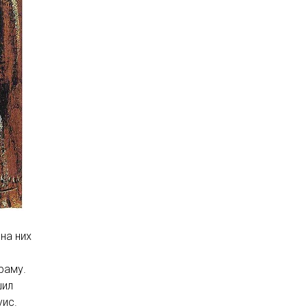
на них
раму.
шил
уис.