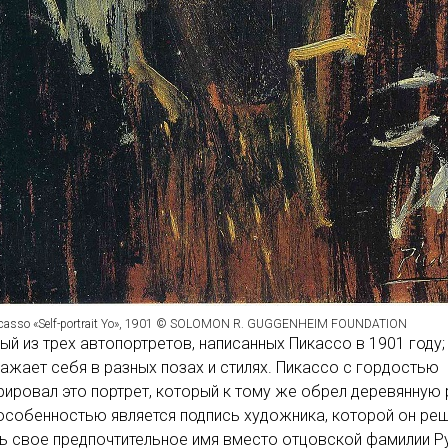
icasso «Self-portrait Yo», 1901 © SOLOMON R. GUGGENHEIM FOUNDATION
ый из трех автопортретов, написанных Пикассо в 1901 году; 
ажает себя в разных позах и стилях. Пикассо с гордостью
ировал это портрет, который к тому же обрел деревянную 
собенностью является подпись художника, которой он ре
ь свое предпочтительное имя вместо отцовской фамилии Р