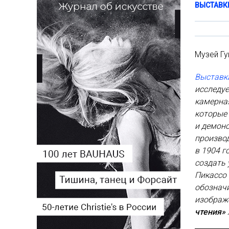
ВЫСТАВК
Музей Гу
Выставк
исследуе
камерная
которые 
и демон
производ
в 1904 г
создать
Пикассо 
обозначи
изображ
чтения»