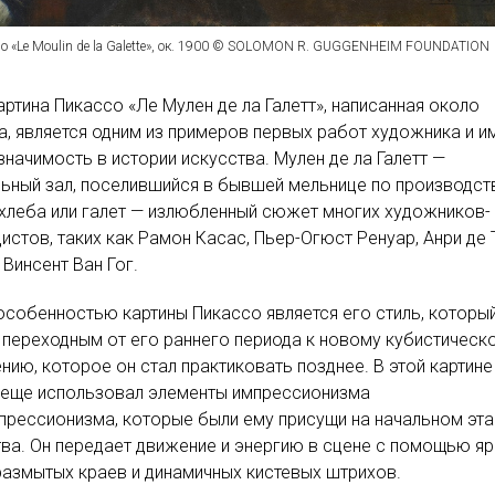
so «Le Moulin de la Galette», ок. 1900 © SOLOMON R. GUGGENHEIM FOUNDATION
артина Пикассо «Ле Мулен де ла Галетт», написанная около
а, является одним из примеров первых работ художника и и
начимость в истории искусства. Мулен де ла Галетт —
ьный зал, поселившийся в бывшей мельнице по производст
хлеба или галет — излюбленный сюжет многих художников-
истов, таких как Рамон Касас, Пьер-Огюст Ренуар, Анри де 
 Винсент Ван Гог.
особенностью картины Пикассо является его стиль, которы
 переходным от его раннего периода к новому кубистическ
нию, которое он стал практиковать позднее. В этой картине
 еще использовал элементы импрессионизма
прессионизма, которые были ему присущи на начальном эта
ва. Он передает движение и энергию в сцене с помощью яр
размытых краев и динамичных кистевых штрихов.