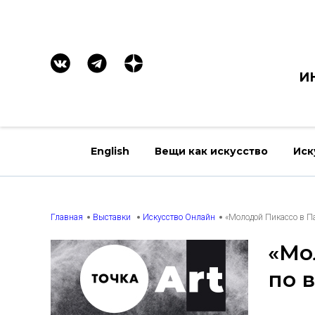
И
English
Вещи как искусство
Иск
Главная
Выставки
Искусство Онлайн
«Молодой Пикассо в Па
«Мо
по 