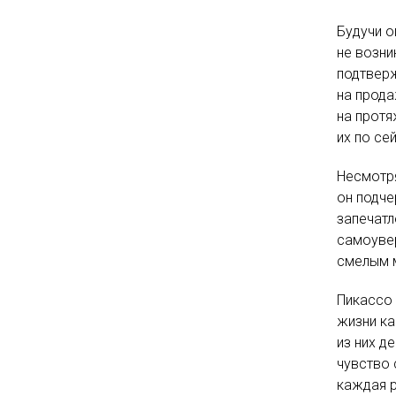
Будучи о
не возни
подтверж
на прода
на протя
их по сей
Несмотря
он подче
запечатл
самоуве
смелым м
Пикассо 
жизни ка
из них д
чувство 
каждая р