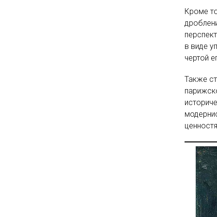
Кроме то
дроблени
перспект
в виде у
чертой е
Также ст
парижско
историче
модернис
ценностя