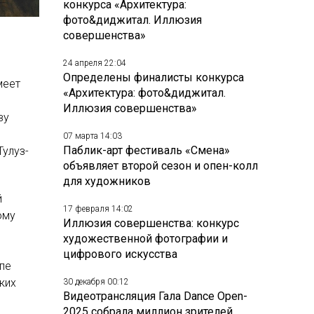
конкурса «Архитектура:
фото&диджитал. Иллюзия
совершенства»
24 апреля 22:04
Определены финалисты конкурса
меет
«Архитектура: фото&диджитал.
Иллюзия совершенства»
ву
07 марта 14:03
Паблик-арт фестиваль «Смена»
Тулуз-
объявляет второй сезон и опен-колл
для художников
й
17 февраля 14:02
ому
Иллюзия совершенства: конкурс
художественной фотографии и
цифрового искусства
пе
ких
30 декабря 00:12
Видеотрансляция Гала Dance Open-
2025 собрала миллион зрителей