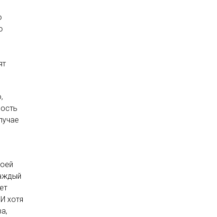
о
о
ят
,
ность
лучае
воей
Каждый
ет
И хотя
а,