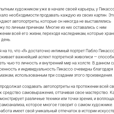
пытным художником уже в начале своей карьеры, у Пикасс
кало необходимости продавать каждую из своих картин. Эт
дают автопортреты, которые он никогда не выставлялись
жу по личным причинам. Многие из них оставались с ним
жении всей его жизни, переходя наследникам, которые хран
 день.
 на то, что «Я» достаточно интимный портрет Пабло Пикассо
ркивает важнейший аспект портретной живописи — способ
еть чью-то личность и внутренний мир на холсте. В данном с
ренность и индивидуальность Пикассо очевидны благодаря
азкам, использованным при создании этого произведения.
продолжал создавать автопортреты на протяжении всей с
к средство самовыражения, оттачивая свое мастерство. 
емонстрирует различные техники или точки зрения, и воплоща
самоанализа, которое многое говорит о самом художнике. 
абота имеет свой уникальный отпечаток в истории искусств