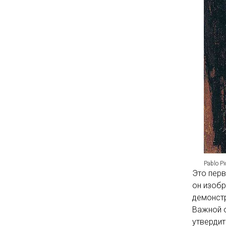
Pablo P
Это перв
он изобр
демонстр
Важной о
утвердит