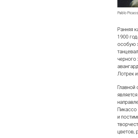
Pablo Picas
Ранняя к
1900 год
особую з
танцевал
черного 
авангард
Лотрек и
Главной 
является
направле
Пикассо
и постим
творчест
цветов, 