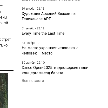
 —
29 декабря 22:12
а
Художник Арсений Власов на
лены
Телеканале АРТ
ерной
01 декабря 22:12
Every Time the Last Time
ортрет
25 ноября 19:11
льно-
Не место украшает человека, а
человек — место
30 октября 22:10
Dance Open-2025: видеоверсия гала-
концерта звезд балета
Все новости