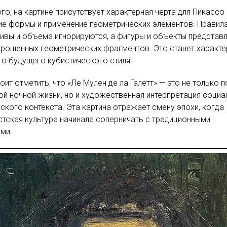
го, на картине присутствует характерная черта для Пикассо
е формы и применение геометрических элементов. Правил
ивы и объема игнорируются, а фигуры и объекты представ
прощенных геометрических фрагментов. Это станет характ
го будущего кубистического стиля.
оит отметить, что «Ле Мулен де ла Галетт» — это не только п
й ночной жизни, но и художественная интерпретация социа
ского контекста. Эта картина отражает смену эпохи, когда
тская культура начинала соперничать с традиционными
ми.