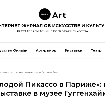
Ar
t
ТОЧК
А
НТЕРНЕТ-ЖУРНАЛ ОБ ИСКУССТВЕ И КУЛЬТУ
РАССТАВЛЯЕМ ТОЧКИ В ВОПРОСАХ ИСКУССТВА
усство Онлайн
Арт-рынок
Выставки
Театр
риже»: гид по выставке в музее Гуггенхайма
лодой Пикассо в Париже»: 
выставке в музее Гуггенхай