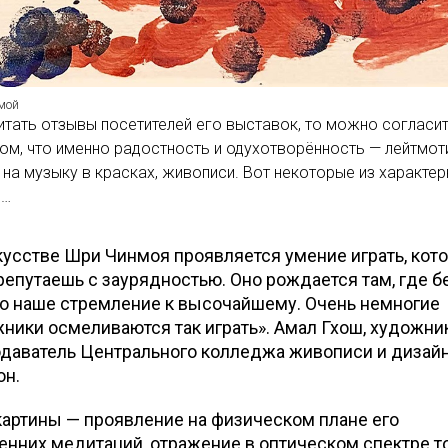
мой
итать отзывы посетителей его выставок, то можно согласи
ом, что именно радостность и одухотворённость — лейтмоти
на музыку в красках, живописи. Вот некоторые из характе
в…
кусстве Шри Чинмоя проявляется умение играть, кот
репутаешь с заурядностью. Оно рождается там, где б
о наше стремление к высочайшему. Очень немногие
ники осмеливаются так играть». Амал Гхош, художник
даватель Центрального колледжа живописи и дизайн
он.
картины — проявление на физическом плане его
енних медитаций, отражение в оптическом спектре то