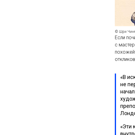
© Шри Чин
Если поч
с мастер
похожей 
отклико
«В ис
не пе
начал
худож
препо
Лонд
«Эти 
внутр