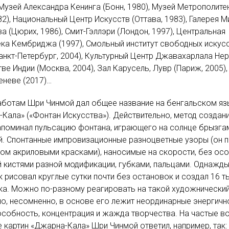
Музей Александра Кенинга (Бонн, 1980), Музей Метрополите
82), Национальный Центр Искусств (Оттава, 1983), Галерея М
ва (Цюрих, 1986), Смит-Гэллэри (Лондон, 1997), Центральная
ка Кембриджа (1997), Смольный институт свободных искус
Санкт-Петербург, 2004), Культурный Центр Джавахарлала Нер
ве Индии (Москва, 2004), Зал Карусель, Лувр (Париж, 2005),
еневе (2017)…
аботам Шри Чинмой дал общее название на бенгальском яз
Кала» («Фонтан Искусства»). Действительно, метод создан
апоминал пульсацию фонтана, играющего на солнце брызга
й. Спонтанные импровизационные разноцветные узоры (он 
ом акриловыми красками), наносимые на скорости, без ос
 кистями разной модификации, губками, пальцами. Однажд
 рисовал круглые сутки почти без остановок и создал 16 т
ка. Можно по-разному реагировать на такой художнически
но, несомненно, в основе его лежит неординарные энергичн
собность, концентрация и жажда творчества. На частые в
 картин «Джарна-Кала» Шри Чинмой ответил, например, так: