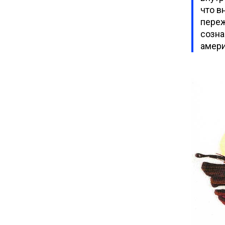
что в
переж
созна
амери