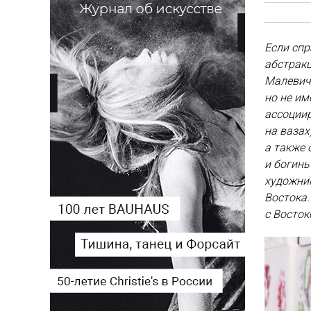
Если спр
абстракц
Малевича
но не им
ассоциир
на вазах
а также 
и богинь
художник
Востока.
с Восток