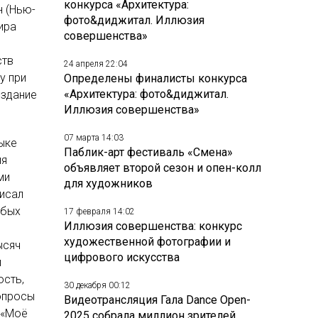
конкурса «Архитектура:
н (Нью-
фото&диджитал. Иллюзия
ира
совершенства»
ств
24 апреля 22:04
у при
Определены финалисты конкурса
«Архитектура: фото&диджитал.
 здание
Иллюзия совершенства»
07 марта 14:03
ыке
Паблик-арт фестиваль «Смена»
ия
объявляет второй сезон и опен-колл
ми
для художников
писал
обых
17 февраля 14:02
Иллюзия совершенства: конкурс
ы
художественной фотографии и
ысяч
цифрового искусства
й
ость,
30 декабря 00:12
опросы
Видеотрансляция Гала Dance Open-
 «Моё
2025 собрала миллион зрителей