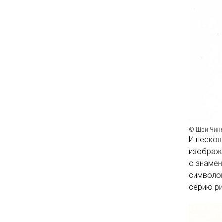
© Шри Чин
И нескол
изображе
о знамен
символов
серию ри