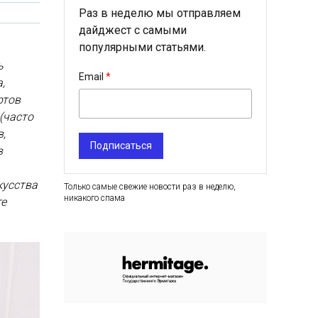
Раз в неделю мы отправляем
дайджест с самыми
популярными статьями.
ь
Email
,
ртов
(часто
в,
Подписаться
в
кусства
Только самые свежие новости раз в неделю,
никакого спама
те