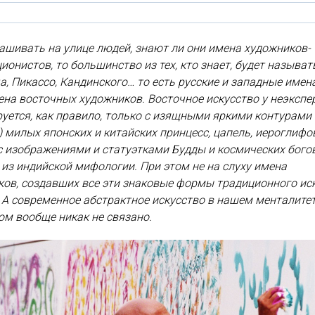
ашивать на улице людей, знают ли они имена художников-
ионистов, то большинство из тех, кто знает, будет называт
, Пикассо, Кандинского… то есть русские и западные имена
ена восточных художников. Восточное искусство у неэкспе
уется, как правило, только с изящными яркими контурами 
) милых японских и китайских принцесс, цапель, иероглифо
с изображениями и статуэтками Будды и космических бого
 из индийской мифологии. При этом не на слуху имена
ов, создавших все эти знаковые формы традиционного ис
 А современное абстрактное искусство в нашем менталите
ом вообще никак не связано.