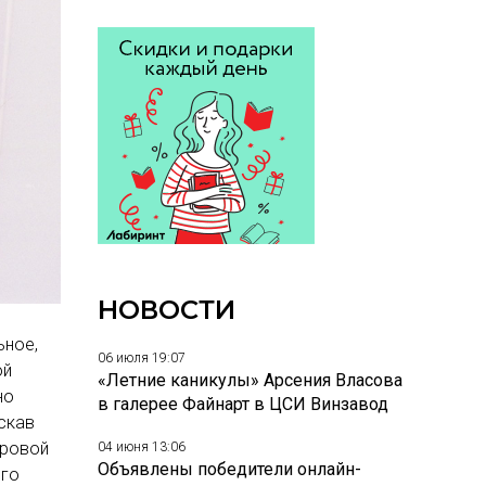
НОВОСТИ
ьное,
06 июля 19:07
ой
«Летние каникулы» Арсения Власова
но
в галерее Файнарт в ЦСИ Винзавод
искав
ировой
04 июня 13:06
Объявлены победители онлайн-
его