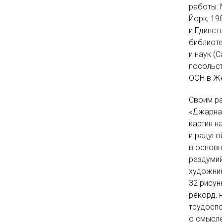
работы: 
Йорк, 19
и Единст
библиоте
и наук (
посольст
ООН в Ж
Своим р
«Джарна-
картин н
и радуго
в основн
раздумий
художник
32 рисун
рекорд, 
трудоспо
о смысле