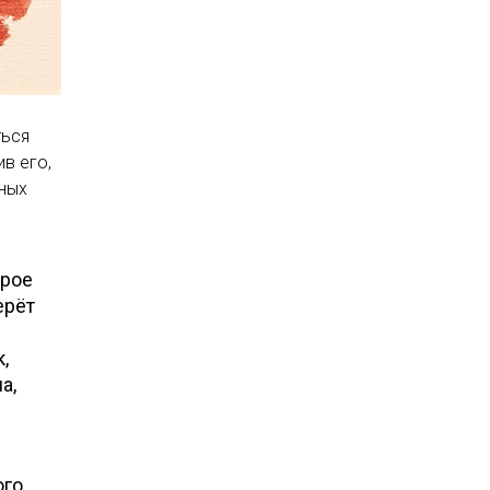
ться
в его,
рных
орое
ерёт
,
а,
го,