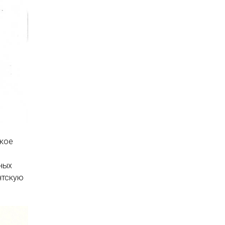
ское
ных
нтскую