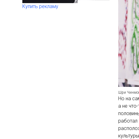
Купить рекламу
Шри Чинмо
Но на са
а не что
половины
работал 
располож
культуры