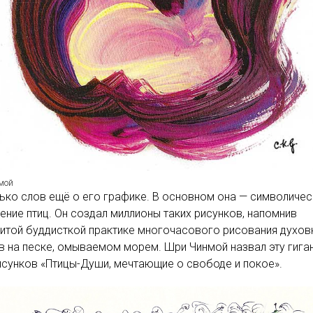
мой
ько слов ещё о его графике. В основном она — символиче
ние птиц. Он создал миллионы таких рисунков, напомнив
итой буддисткой практике многочасового рисования духов
 на песке, омываемом морем. Шри Чинмой назвал эту гига
сунков «Птицы-Души, мечтающие о свободе и покое».