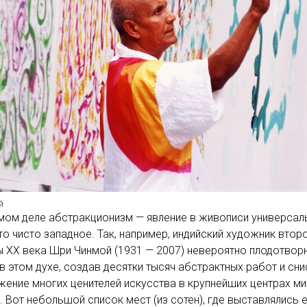
й
мом деле абстракционизм — явление в живописи универсал
-то чисто западное. Так, например, индийский художник втор
 ХХ века Шри Чинмой (1931 — 2007) невероятно плодотвор
в этом духе, создав десятки тысяч абстрактных работ и сн
ение многих ценителей искусства в крупнейших центрах м
. Вот небольшой список мест (из сотен), где выставлялись 