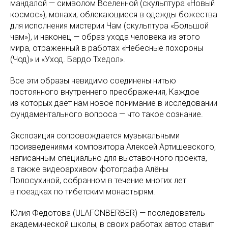
мандалой — символом Вселенной (скульптура «Новый
космос»), монахи, облекающиеся в одежды божества
для исполнения мистерии Чам (скульптура «Большой
чам»), и наконец — образ ухода человека из этого
мира, отраженный в работах «Небесные похороны
(Чод)» и «Уход. Бардо Тхедол».
Все эти образы невидимо соединены нитью
постоянного внутреннего преображения, Каждое
из которых дает нам новое понимание в исследовании
фундаментального вопроса — что такое сознание.
Экспозиция сопровождается музыкальными
произведениями композитора Алексей Артишевского,
написанным специально для выставочного проекта,
а также видеоархивом фотографа Алёны
Полосухиной, собранном в течение многих лет
в поездках по тибетским монастырям.
Юлия Федотова (ULAFONBERBER) — последователь
академической школы, в своих работах автор ставит