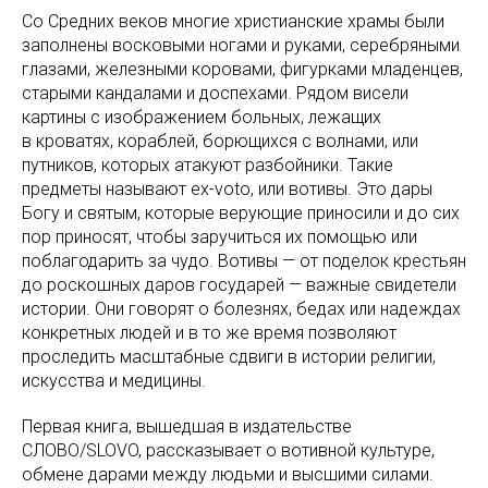
Со Средних веков многие христианские храмы были
заполнены восковыми ногами и руками, серебряными
глазами, железными коровами, фигурками младенцев,
старыми кандалами и доспехами. Рядом висели
картины с изображением больных, лежащих
в кроватях, кораблей, борющихся с волнами, или
путников, которых атакуют разбойники. Такие
предметы называют ex-voto, или вотивы. Это дары
Богу и святым, которые верующие приносили и до сих
пор приносят, чтобы заручиться их помощью или
поблагодарить за чудо. Вотивы — от поделок крестьян
до роскошных даров государей — важные свидетели
истории. Они говорят о болезнях, бедах или надеждах
конкретных людей и в то же время позволяют
проследить масштабные сдвиги в истории религии,
искусства и медицины.
Первая книга, вышедшая в издательстве
СЛОВО/SLOVO, рассказывает о вотивной культуре,
обмене дарами между людьми и высшими силами.