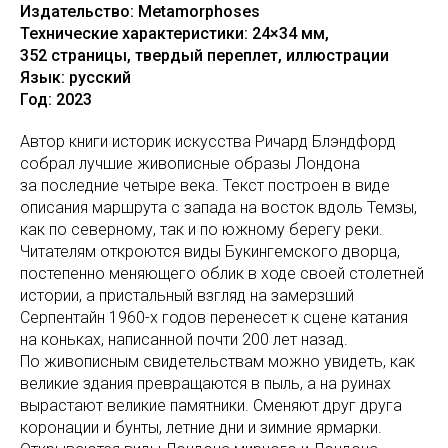
Издательство: Metamorphoses
Технические характеристики: 24×34 мм,
352 страницы, твердый переплет, иллюстрации
Язык: русский
Год: 2023
Автор книги историк искусства Ричард Блэндфорд
собрал лучшие живописные образы Лондона
за последние четыре века. Текст построен в виде
описания маршрута с запада на восток вдоль Темзы,
как по северному, так и по южному берегу реки.
Читателям откроются виды Букингемского дворца,
постепенно меняющего облик в ходе своей столетней
истории, а пристальный взгляд на замерзший
Серпентайн 1960-х годов перенесет к сцене катания
на коньках, написанной почти 200 лет назад.
По живописным свидетельствам можно увидеть, как
великие здания превращаются в пыль, а на руинах
вырастают великие памятники. Сменяют друг друга
коронации и бунты, летние дни и зимние ярмарки.