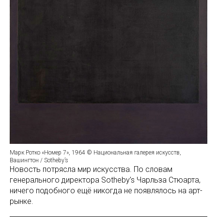
Марк Ротко «Номер 7», 1964 © Национальная галерея искусств,
Вашингтон / Sotheby’s
Новость потрясла мир искусства. По словам
генерального директора Sotheby’s Чарльза Стюарта,
ничего подобного ещё никогда не появлялось на арт-
рынке.