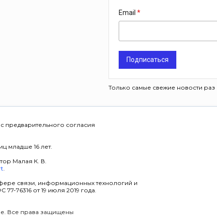
Email
Подписаться
Только самые свежие новости раз 
 с предварительного согласия
ц младше 16 лет.
тор Малая К. В.
rt
.
фере связи, информационных технологий и
7-76316 от 19 июля 2019 года.
уре. Все права защищены