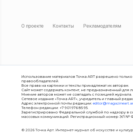
О проекте
Контакты
Рекламодателям
Использование материалов Точка ART разрешено только
правообладателей.
Все права на картинки и тексты принадлежат их авторам.
Сайт может содержать контент, не предназначенный для ли
Мнение авторов может не совпадать с позицией журнала.
Сетевое издание «Точка ART», учредитель и главный редак
Адрес электронной почты редакции:
editor@magazineart.a
Телефон редакции: +7 901 976 85 95.
Зарегистрировано Федеральной службой по надзору в с
массовых коммуникаций. Регистрационный номер ЭЛ № ФС 7
© 2026 Точка Арт. Интернет-журнал об искусстве и культ