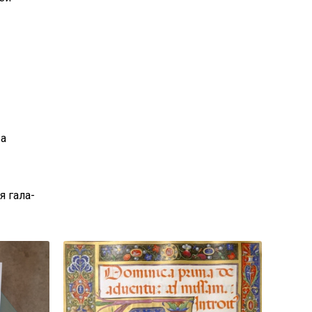
 а
я гала-