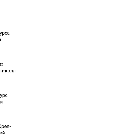
урса
.
а»
ен-колл
урс
 и
Open-
ей