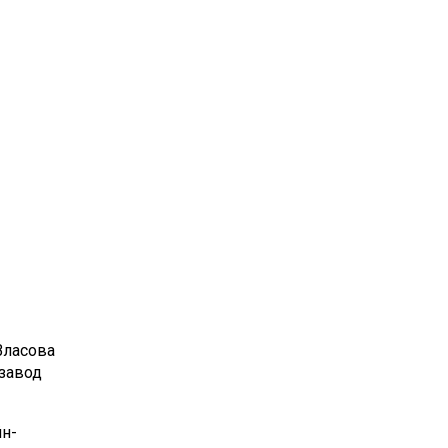
Власова
нзавод
н-