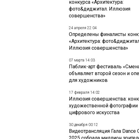
конкурса «Архитектура:
фото&диджитал. Иллюзия
совершенства»
24 апреля 22:04
Определены финалисты конк
«Архитектура: фото&диджитал
Иллюзия совершенства»
07 марта 14:03
Паблик-арт фестиваль «Смен
объявляет второй сезон и оп
для художников
17 февраля 14:02
Иллюзия совершенства: конк
художественной фотографии
цифрового искусства
30 декабря 00:12
Видеотрансляция Гала Dance 
2025 собрала миллион зрител