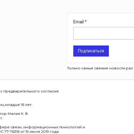
Email
Подписаться
Только самые свежие новости раз 
 с предварительного согласия
ц младше 16 лет.
тор Малая К. В.
rt
.
фере связи, информационных технологий и
7-76316 от 19 июля 2019 года.