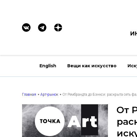
И
English
Вещи как искусство
Иск
Главная
Арт-рынок
От Рембрандта до Бэнкси: раскрыта сеть ф
От 
рас
иск