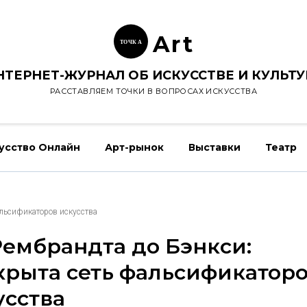
Ar
t
ТОЧК
А
НТЕРНЕТ-ЖУРНАЛ ОБ ИСКУССТВЕ И КУЛЬТУ
РАССТАВЛЯЕМ ТОЧКИ В ВОПРОСАХ ИСКУССТВА
усство Онлайн
Арт-рынок
Выставки
Театр
альсификаторов искусства
Рембрандта до Бэнкси:
крыта сеть фальсификатор
усства