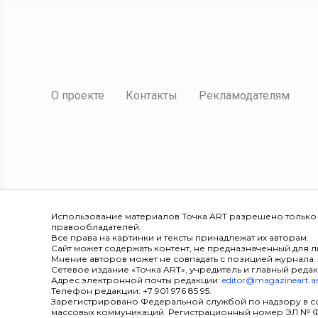
О проекте
Контакты
Рекламодателям
Использование материалов Точка ART разрешено только
правообладателей.
Все права на картинки и тексты принадлежат их авторам.
Сайт может содержать контент, не предназначенный для ли
Мнение авторов может не совпадать с позицией журнала.
Сетевое издание «Точка ART», учредитель и главный редак
Адрес электронной почты редакции:
editor@magazineart.a
Телефон редакции: +7 901 976 85 95.
Зарегистрировано Федеральной службой по надзору в с
массовых коммуникаций. Регистрационный номер ЭЛ № ФС 7