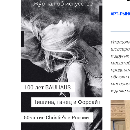
АРТ-РЫН
Итальян
шедевро
и других
масштаб
продавал
обыска 
массовог
и даже 