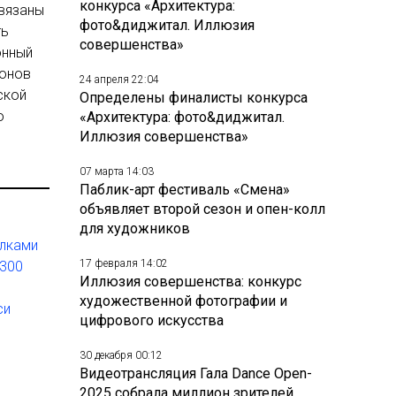
конкурса «Архитектура:
связаны
фото&диджитал. Иллюзия
ть
совершенства»
онный
ионов
24 апреля 22:04
ской
Определены финалисты конкурса
о
«Архитектура: фото&диджитал.
Иллюзия совершенства»
07 марта 14:03
Паблик-арт фестиваль «Смена»
объявляет второй сезон и опен-колл
для художников
елками
17 февраля 14:02
 300
Иллюзия совершенства: конкурс
художественной фотографии и
си
цифрового искусства
30 декабря 00:12
Видеотрансляция Гала Dance Open-
2025 собрала миллион зрителей