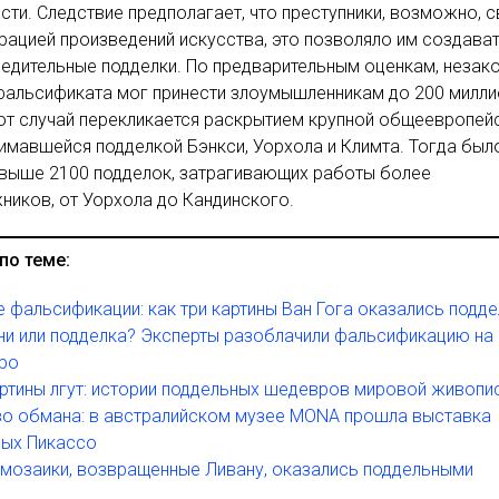
сти. Следствие предполагает, что преступники, возможно, 
рацией произведений искусства, это позволяло им создава
едительные подделки. По предварительным оценкам, незак
фальсификата мог принести злоумышленникам до 200 милл
от случай перекликается раскрытием крупной общеевропей
нимавшейся подделкой Бэнкси, Уорхола и Климта. Тогда был
свыше 2100 подделок, затрагивающих работы более
ников, от Уорхола до Кандинского.
по теме:
 фальсификации: как три картины Ван Гога оказались подд
и или подделка? Эксперты разоблачили фальсификацию на
вро
ртины лгут: истории поддельных шедевров мировой живопи
во обмана: в австралийском музее MONA прошла выставка
ых Пикассо
мозаики, возвращенные Ливану, оказались поддельными