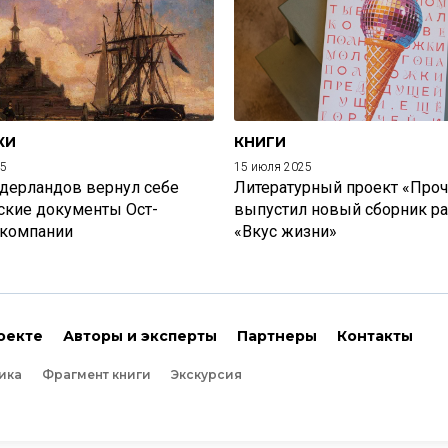
КИ
КНИГИ
25
15 июля 2025
дерландов вернул себе
Литературный проект «Проч
ские документы Ост-
выпустил новый сборник р
 компании
«Вкус жизни»
оекте
Авторы и эксперты
Партнеры
Контакты
ика
Фрагмент книги
Экскурсия