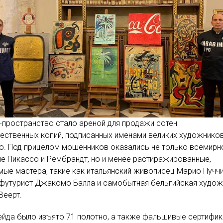
-пространство стало ареной для продажи сотен
ественных копий, подписанных именами великих художнико
о. Под прицелом мошенников оказались не только всемирн
е Пикассо и Рембрандт, но и менее растиражированные,
мые мастера, такие как итальянский живописец Марио Пуччи
-футурист Джакомо Балла и самобытная бельгийская худо
Веерт.
ейда было изъято 71 полотно, а также фальшивые сертифи