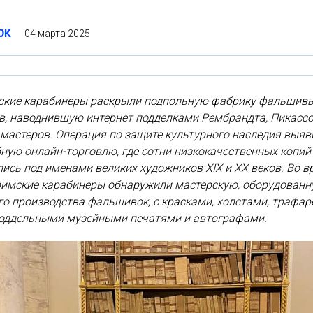
04 марта 2025
ОК
ские карабинеры раскрыли подпольную фабрику фальшив
в, наводнившую интернет подделками Рембрандта, Пикасс
 мастеров. Операция по защите культурного наследия выяв
ную онлайн-торговлю, где сотни низкокачественных копий
ись под именами великих художников XIX и XX веков. Во в
римские карабинеры обнаружили мастерскую, оборудованн
о производства фальшивок, с красками, холстами, трафа
поддельными музейными печатями и автографами.