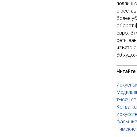
подлинно
с рестав
более уб
оборот 
евро. Эт
сети, за
изъято 
30 худож
Читайте 
Искусные
Модильян
тысяч е
Когда ка
Искусст
фальшив
Римские 