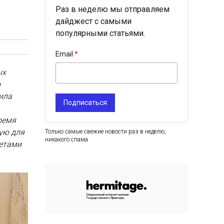
Раз в неделю мы отправляем
дайджест с самыми
популярными статьями.
Email
ых
о
ила
Подписаться
ремя
ую для
Только самые свежие новости раз в неделю,
никакого спама
ретами