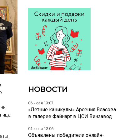
в
НОВОСТИ
о
06 июля 19:07
ни,
«Летние каникулы» Арсения Власова
жница
в галерее Файнарт в ЦСИ Винзавод
04 июня 13:06
Объявлены победители онлайн-
каты