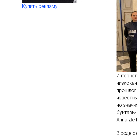
Купить рекламу
Интернет
низкокач
прошлог
известны
но значи
бунтарь
Анна Де 
В ходе р