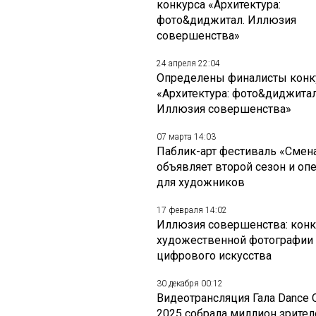
конкурса «Архитектура:
фото&диджитал. Иллюзия
совершенства»
24 апреля 22:04
Определены финалисты конк
«Архитектура: фото&диджитал
Иллюзия совершенства»
07 марта 14:03
Паблик-арт фестиваль «Смен
объявляет второй сезон и оп
для художников
17 февраля 14:02
Иллюзия совершенства: конк
художественной фотографии
цифрового искусства
30 декабря 00:12
Видеотрансляция Гала Dance 
2025 собрала миллион зрител