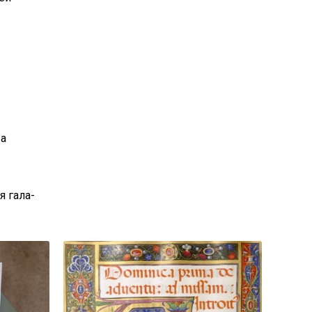
 а
я гала-