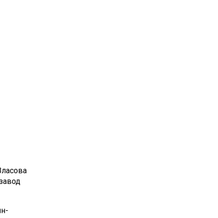
Власова
нзавод
н-