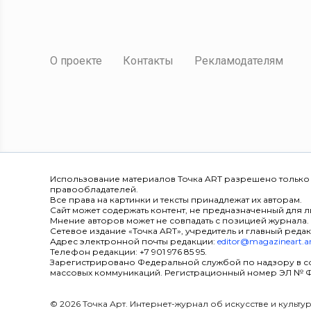
О проекте
Контакты
Рекламодателям
Использование материалов Точка ART разрешено только
правообладателей.
Все права на картинки и тексты принадлежат их авторам.
Сайт может содержать контент, не предназначенный для ли
Мнение авторов может не совпадать с позицией журнала.
Сетевое издание «Точка ART», учредитель и главный редак
Адрес электронной почты редакции:
editor@magazineart.a
Телефон редакции: +7 901 976 85 95.
Зарегистрировано Федеральной службой по надзору в с
массовых коммуникаций. Регистрационный номер ЭЛ № ФС 7
© 2026 Точка Арт. Интернет-журнал об искусстве и культ