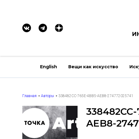
И
English
Вещи как искусство
Иск
Главная
Авторы
338482CC-765E-4BB5-AEB8-274772025741
338482CC-
AEB8-2747