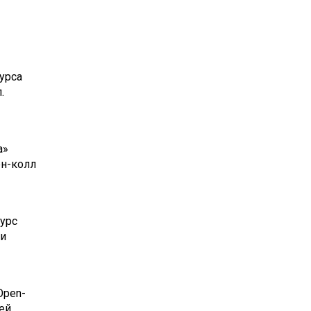
урса
.
а»
ен-колл
урс
 и
Open-
ей