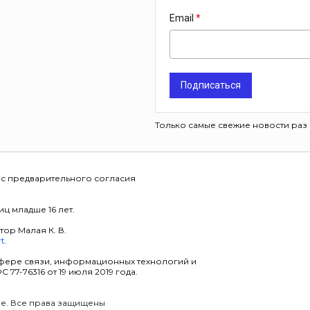
Email
Подписаться
Только самые свежие новости раз 
 с предварительного согласия
ц младше 16 лет.
тор Малая К. В.
rt
.
фере связи, информационных технологий и
7-76316 от 19 июля 2019 года.
уре. Все права защищены