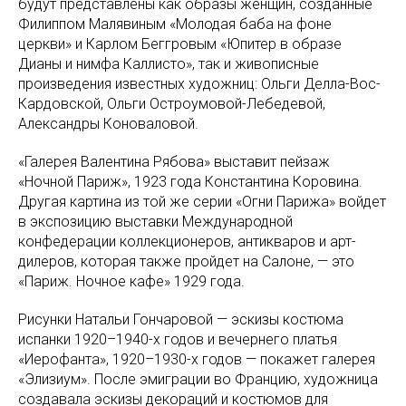
будут представлены как образы женщин, созданные
Филиппом Малявиным «Молодая баба на фоне
церкви» и Карлом Беггровым «Юпитер в образе
Дианы и нимфа Каллисто», так и живописные
произведения известных художниц: Ольги Делла-Вос-
Кардовской, Ольги Остроумовой-Лебедевой,
Александры Коноваловой.
«Галерея Валентина Рябова» выставит пейзаж
«Ночной Париж», 1923 года Константина Коровина.
Другая картина из той же серии «Огни Парижа» войдет
в экспозицию выставки Международной
конфедерации коллекционеров, антикваров и арт-
дилеров, которая также пройдет на Салоне, — это
«Париж. Ночное кафе» 1929 года.
Рисунки Натальи Гончаровой — эскизы костюма
испанки 1920–1940-х годов и вечернего платья
«Иерофанта», 1920–1930-х годов — покажет галерея
«Элизиум». После эмиграции во Францию, художница
создавала эскизы декораций и костюмов для