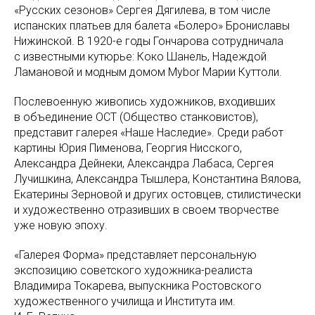
«Русских сезонов» Сергея Дягилева, в том числе
испанских платьев для балета «Болеро» Брониславы
Нижинской. В 1920-е годы Гончарова сотрудничала
с известными кутюрье: Коко Шанель, Надеждой
Ламановой и модным домом Mybor Марии Куттоли.
Послевоенную живопись художников, входивших
в объединение ОСТ (Общество станковистов),
представит галерея «Наше Наследие». Среди работ
картины Юрия Пименова, Георгия Нисского,
Александра Дейнеки, Александра Лабаса, Сергея
Лучишкина, Александра Тышлера, Константина Вялова,
Екатерины Зерновой и других остовцев, стилистически
и художественно отразивших в своем творчестве
уже новую эпоху.
«Галерея Форма» представляет персональную
экспозицию советского художника-реалиста
Владимира Токарева, выпускника Ростовского
художественного училища и Института им.