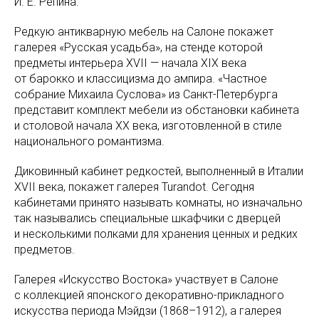
И. Е. Репина.
Редкую антикварную мебель на Салоне покажет
галерея «Русская усадьба», на стенде которой
предметы интерьера XVII — начала ХIХ века
от барокко и классицизма до ампира. «Частное
собрание Михаила Суслова» из Санкт-Петербурга
представит комплект мебели из обстановки кабинета
и столовой начала ХХ века, изготовленной в стиле
национального романтизма.
Диковинный кабинет редкостей, выполненный в Италии
XVII века, покажет галерея Turandot. Сегодня
кабинетами принято называть комнаты, но изначально
так назывались специальные шкафчики с дверцей
и несколькими полками для хранения ценных и редких
предметов.
Галерея «Искусство Востока» участвует в Салоне
с коллекцией японского декоративно-прикладного
искусства периода Мэйдзи (1868–1912), а галерея