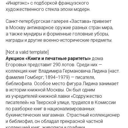
«Инартэкс» с подборкой французского
художественного стекла эпохи модерн.
Санкт-петербургская галерея «Застава» привезет
в Москву антикварное оружие разных стран мира,
а также мундиры и форменные головные уборы,
награды и другие военно-исторические предметы.
[Not a valid template]
Аукцион «Книги и печатные раритеты»
дома
Егоровых представит 290 лотов. Среди них —
коллекция книг Владимира Германовича Лидина (наст.
фамилия Гомберг; 1894−1979) — писателя,
библиофила. Особое место фигура Лидина занимает
в истории книжной Москвы. Он был одним
из учредителей книжной лавки «Содружество
писателей» на Тверской улице, трудился в Комиссии
по разборке книг в национализированных
букинистических магазинах. Страстный коллекционер
и библиофил, он обладал прекрасной частной
коллекцией книг, живописи и графики.