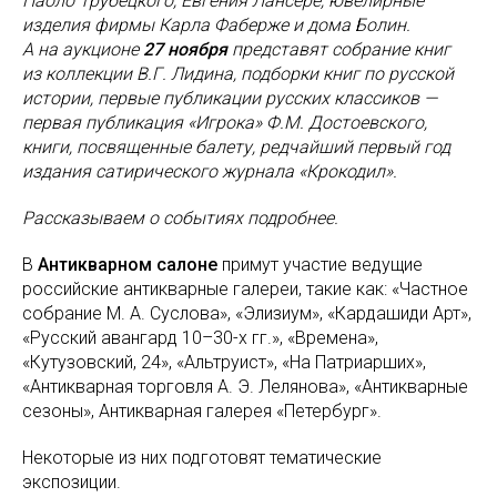
Паоло Трубецкого, Евгения Лансере, ювелирные
изделия фирмы Карла Фаберже и дома Болин.
А на аукционе
27 ноября
представят собрание книг
из коллекции В.Г. Лидина, подборки книг по русской
истории, первые публикации русских классиков —
первая публикация «Игрока» Ф.М. Достоевского,
книги, посвященные балету, редчайший первый год
издания сатирического журнала «Крокодил».
Рассказываем о событиях подробнее.
В
Антикварном салоне
примут участие ведущие
российские антикварные галереи, такие как: «Частное
собрание М. А. Суслова», «Элизиум», «Кардашиди Арт»,
«Русский авангард 10–30-х гг.», «Времена»,
«Кутузовский, 24», «Альтруист», «На Патриарших»,
«Антикварная торговля А. Э. Лелянова», «Антикварные
сезоны», Антикварная галерея «Петербург».
Некоторые из них подготовят тематические
экспозиции.