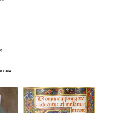
 а
я гала-