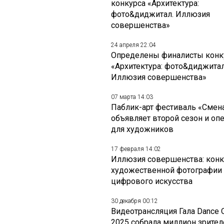
конкурса «Архитектура:
фото&диджитал. Иллюзия
совершенства»
24 апреля 22:04
Определены финалисты конк
«Архитектура: фото&диджитал
Иллюзия совершенства»
07 марта 14:03
Паблик-арт фестиваль «Смен
объявляет второй сезон и оп
для художников
17 февраля 14:02
Иллюзия совершенства: конк
художественной фотографии
цифрового искусства
30 декабря 00:12
Видеотрансляция Гала Dance 
2025 собрала миллион зрител