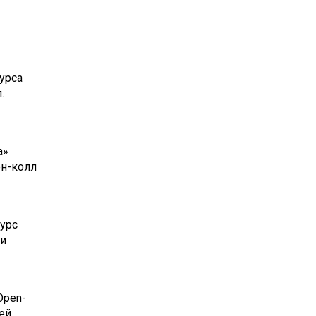
урса
.
а»
ен-колл
урс
 и
Open-
ей