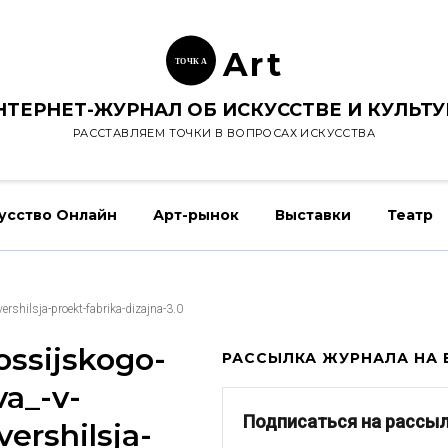
Ar
t
ТОЧК
А
НТЕРНЕТ-ЖУРНАЛ ОБ ИСКУССТВЕ И КУЛЬТУ
РАССТАВЛЯЕМ ТОЧКИ В ВОПРОСАХ ИСКУССТВА
усство Онлайн
Арт-рынок
Выставки
Театр
ershilsja-proekt-fabrika-dizajna-3.0
rossijskogo-
РАССЫЛКА ЖУРНАЛА НА E
va_-v-
Подписаться на рассы
ershilsja-