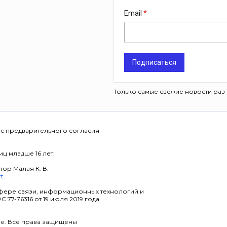
Email
Подписаться
Только самые свежие новости раз 
 с предварительного согласия
ц младше 16 лет.
тор Малая К. В.
rt
.
фере связи, информационных технологий и
7-76316 от 19 июля 2019 года.
уре. Все права защищены