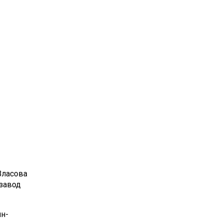
Власова
нзавод
н-