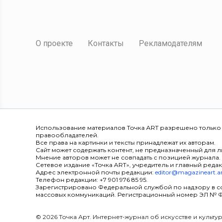
О проекте
Контакты
Рекламодателям
Использование материалов Точка ART разрешено только
правообладателей.
Все права на картинки и тексты принадлежат их авторам.
Сайт может содержать контент, не предназначенный для ли
Мнение авторов может не совпадать с позицией журнала.
Сетевое издание «Точка ART», учредитель и главный редак
Адрес электронной почты редакции:
editor@magazineart.a
Телефон редакции: +7 901 976 85 95.
Зарегистрировано Федеральной службой по надзору в с
массовых коммуникаций. Регистрационный номер ЭЛ № ФС 7
© 2026 Точка Арт. Интернет-журнал об искусстве и культ