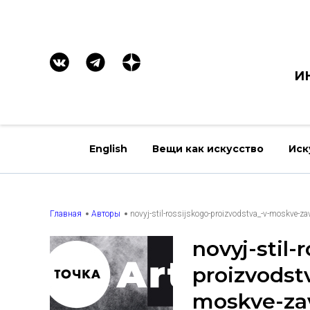
И
English
Вещи как искусство
Иск
Главная
Авторы
novyj-stil-rossijskogo-proizvodstva_-v-moskve-zav
novyj-stil-
proizvodst
moskve-zav