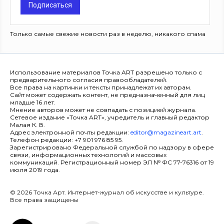
Подписаться
Только самые свежие новости раз в неделю, никакого спама
Использование материалов Точка ART разрешено только с
предварительного согласия правообладателей.
Все права на картинки и тексты принадлежат их авторам.
Сайт может содержать контент, не предназначенный для лиц
младше 16 лет.
Мнение авторов может не совпадать с позицией журнала.
Сетевое издание «Точка ART», учредитель и главный редактор
Малая К. В.
Адрес электронной почты редакции:
editor@magazineart.art
.
Телефон редакции: +7 901 976 85 95.
Зарегистрировано Федеральной службой по надзору в сфере
связи, информационных технологий и массовых
коммуникаций. Регистрационный номер ЭЛ № ФС 77-76316 от 19
июля 2019 года.
© 2026 Точка Арт. Интернет-журнал об искусстве и культуре.
Все права защищены