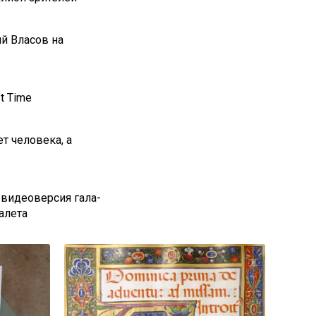
й Власов на
st Time
т человека, а
 видеоверсия гала-
алета