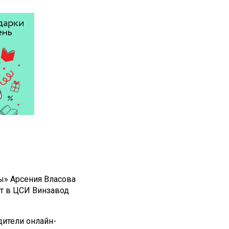
ы» Арсения Власова
рт в ЦСИ Винзавод
ители онлайн-