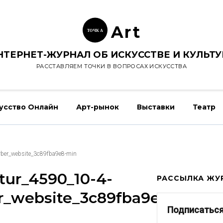
Ar
t
ТОЧК
А
НТЕРНЕТ-ЖУРНАЛ ОБ ИСКУССТВЕ И КУЛЬТУ
РАССТАВЛЯЕМ ТОЧКИ В ВОПРОСАХ ИСКУССТВА
усство Онлайн
Арт-рынок
Выставки
Театр
rber_website_3c89fba9e8-min
tur_4590_10-4-
РАССЫЛКА ЖУР
r_website_3c89fba9e8-
Подписаться