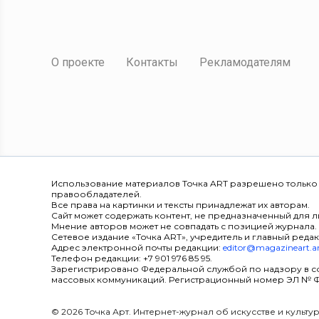
О проекте
Контакты
Рекламодателям
Использование материалов Точка ART разрешено только
правообладателей.
Все права на картинки и тексты принадлежат их авторам.
Сайт может содержать контент, не предназначенный для ли
Мнение авторов может не совпадать с позицией журнала.
Сетевое издание «Точка ART», учредитель и главный редак
Адрес электронной почты редакции:
editor@magazineart.a
Телефон редакции: +7 901 976 85 95.
Зарегистрировано Федеральной службой по надзору в с
массовых коммуникаций. Регистрационный номер ЭЛ № ФС 7
© 2026 Точка Арт. Интернет-журнал об искусстве и культ