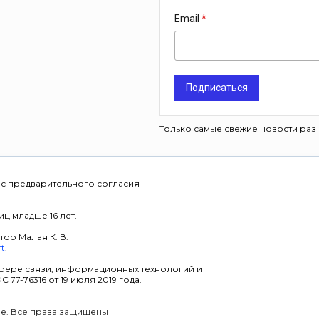
Email
Подписаться
Только самые свежие новости раз 
 с предварительного согласия
ц младше 16 лет.
тор Малая К. В.
rt
.
фере связи, информационных технологий и
7-76316 от 19 июля 2019 года.
уре. Все права защищены