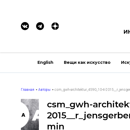
И
English
Вещи как искусство
Иск
Главная
Авторы
csm_gwh-architektur_4590_10-4-2015__r_jensge
csm_gwh-architek
2015__r_jensgerbe
min