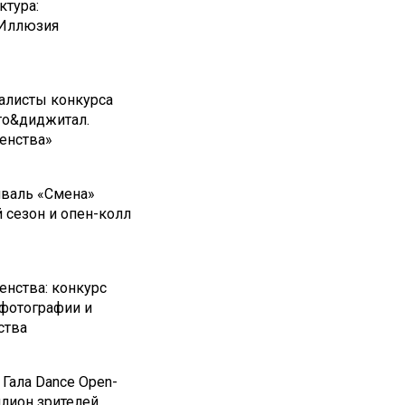
ктура:
 Иллюзия
алисты конкурса
то&диджитал.
енства»
иваль «Смена»
 сезон и опен-колл
нства: конкурс
фотографии и
ства
Гала Dance Open-
ллион зрителей