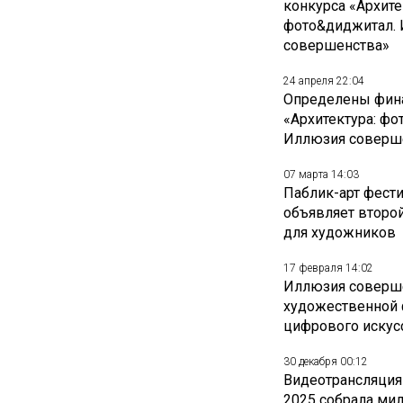
конкурса «Архите
фото&диджитал.
совершенства»
24 апреля 22:04
Определены фин
«Архитектура: фо
Иллюзия соверш
07 марта 14:03
Паблик-арт фест
объявляет второй
для художников
17 февраля 14:02
Иллюзия соверше
художественной 
цифрового искус
30 декабря 00:12
Видеотрансляция 
2025 собрала ми