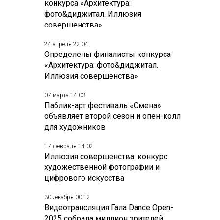
конкурса «Архитектура:
фото&диджитал. Иллюзия
совершенства»
24 апреля 22:04
Определены финалисты конкурса
«Архитектура: фото&диджитал.
Иллюзия совершенства»
07 марта 14:03
Паблик-арт фестиваль «Смена»
объявляет второй сезон и опен-колл
для художников
17 февраля 14:02
Иллюзия совершенства: конкурс
художественной фотографии и
цифрового искусства
30 декабря 00:12
Видеотрансляция Гала Dance Open-
2025 собрала миллион зрителей