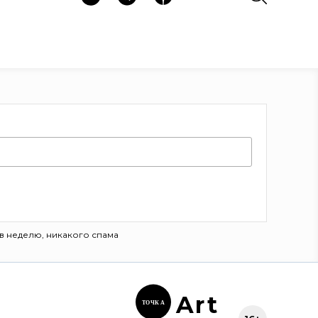
в неделю, никакого спама
Ar
t
ТОЧК
А