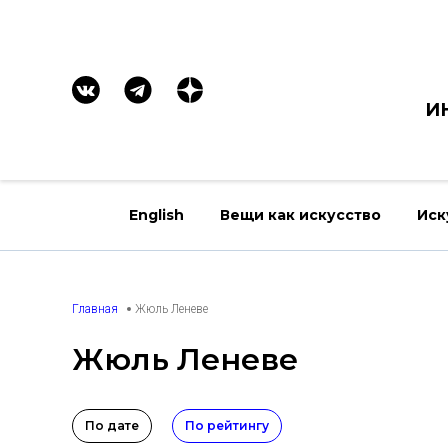
И
English
Вещи как искусство
Иск
Главная
Жюль Леневе
Жюль Леневе
По дате
По рейтингу