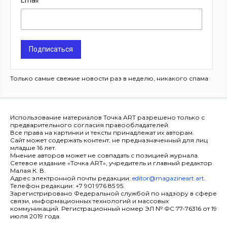
Email
Подписаться
Только самые свежие новости раз в неделю, никакого спама
Использование материалов Точка ART разрешено только с
предварительного согласия правообладателей.
Все права на картинки и тексты принадлежат их авторам.
Сайт может содержать контент, не предназначенный для лиц
младше 16 лет.
Мнение авторов может не совпадать с позицией журнала.
Сетевое издание «Точка ART», учредитель и главный редактор
Малая К. В.
Адрес электронной почты редакции:
editor@magazineart.art
.
Телефон редакции: +7 901 976 85 95.
Зарегистрировано Федеральной службой по надзору в сфере
связи, информационных технологий и массовых
коммуникаций. Регистрационный номер ЭЛ № ФС 77-76316 от 19
июля 2019 года.