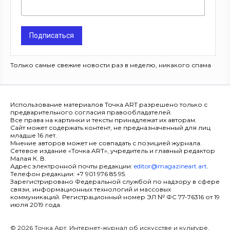
Подписаться
Только самые свежие новости раз в неделю, никакого спама
Использование материалов Точка ART разрешено только с
предварительного согласия правообладателей.
Все права на картинки и тексты принадлежат их авторам.
Сайт может содержать контент, не предназначенный для лиц
младше 16 лет.
Мнение авторов может не совпадать с позицией журнала.
Сетевое издание «Точка ART», учредитель и главный редактор
Малая К. В.
Адрес электронной почты редакции:
editor@magazineart.art
.
Телефон редакции: +7 901 976 85 95.
Зарегистрировано Федеральной службой по надзору в сфере
связи, информационных технологий и массовых
коммуникаций. Регистрационный номер ЭЛ № ФС 77-76316 от 19
июля 2019 года.
© 2026 Точка Арт. Интернет-журнал об искусстве и культуре.