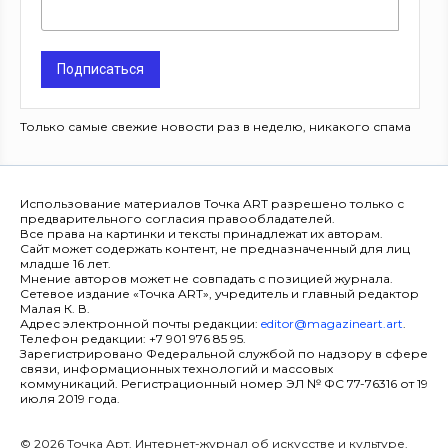
Подписаться
Только самые свежие новости раз в неделю, никакого спама
Использование материалов Точка ART разрешено только с
предварительного согласия правообладателей.
Все права на картинки и тексты принадлежат их авторам.
Сайт может содержать контент, не предназначенный для лиц
младше 16 лет.
Мнение авторов может не совпадать с позицией журнала.
Сетевое издание «Точка ART», учредитель и главный редактор
Малая К. В.
Адрес электронной почты редакции:
editor@magazineart.art
.
Телефон редакции: +7 901 976 85 95.
Зарегистрировано Федеральной службой по надзору в сфере
связи, информационных технологий и массовых
коммуникаций. Регистрационный номер ЭЛ № ФС 77-76316 от 19
июля 2019 года.
© 2026 Точка Арт. Интернет-журнал об искусстве и культуре.