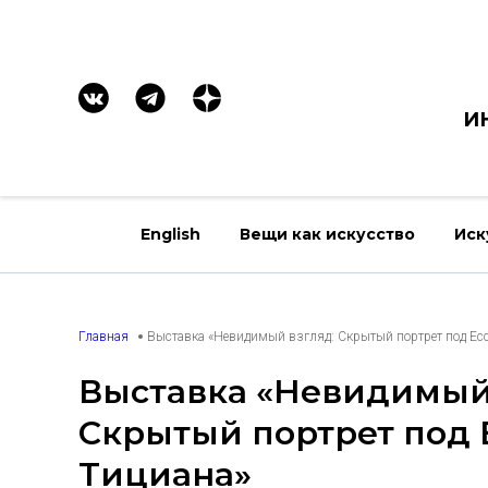
И
English
Вещи как искусство
Иск
Главная
Выставка «Невидимый взгляд: Скрытый портрет под Ec
Выставка «Невидимый 
Скрытый портрет под 
Тициана»