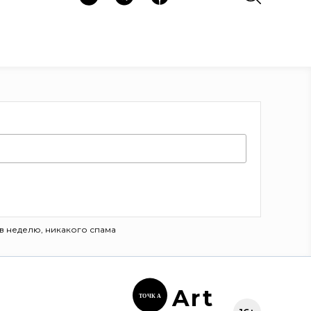
в неделю, никакого спама
Ar
t
ТОЧК
А