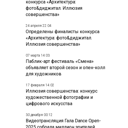
конкурса «Архитектура:
фото&диджитал. Иллюзия
совершенства»
24 апреля 22:04
Определены финалисты конкурса
«Архитектура: фото&диджитал.
Иллюзия совершенства»
07 марта 14:03
Паблик-арт фестиваль «Смена»
объявляет второй сезон и опен-колл
для художников
17 февраля 14:02
Иллюзия совершенства: конкурс
художественной фотографии и
цифрового искусства
30 декабря 00:12
Видеотрансляция Гала Dance Open-
2025 собрала миллион зрителей