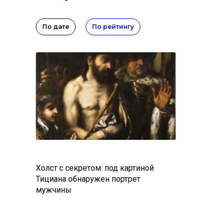
По дате
По рейтингу
Холст с секретом: под картиной
Тициана обнаружен портрет
мужчины