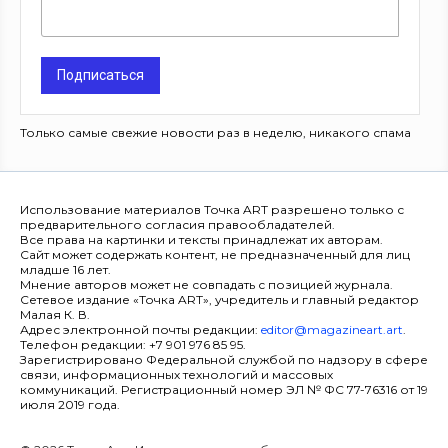
Подписаться
Только самые свежие новости раз в неделю, никакого спама
Использование материалов Точка ART разрешено только с
предварительного согласия правообладателей.
Все права на картинки и тексты принадлежат их авторам.
Сайт может содержать контент, не предназначенный для лиц
младше 16 лет.
Мнение авторов может не совпадать с позицией журнала.
Сетевое издание «Точка ART», учредитель и главный редактор
Малая К. В.
Адрес электронной почты редакции:
editor@magazineart.art
.
Телефон редакции: +7 901 976 85 95.
Зарегистрировано Федеральной службой по надзору в сфере
связи, информационных технологий и массовых
коммуникаций. Регистрационный номер ЭЛ № ФС 77-76316 от 19
июля 2019 года.