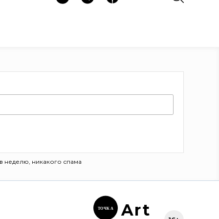
в неделю, никакого спама
Ar
t
ТОЧК
А