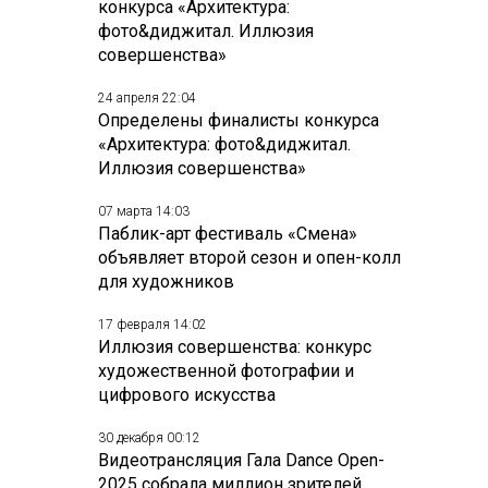
конкурса «Архитектура:
фото&диджитал. Иллюзия
совершенства»
24 апреля 22:04
Определены финалисты конкурса
«Архитектура: фото&диджитал.
Иллюзия совершенства»
07 марта 14:03
Паблик-арт фестиваль «Смена»
объявляет второй сезон и опен-колл
для художников
17 февраля 14:02
Иллюзия совершенства: конкурс
художественной фотографии и
цифрового искусства
30 декабря 00:12
Видеотрансляция Гала Dance Open-
2025 собрала миллион зрителей