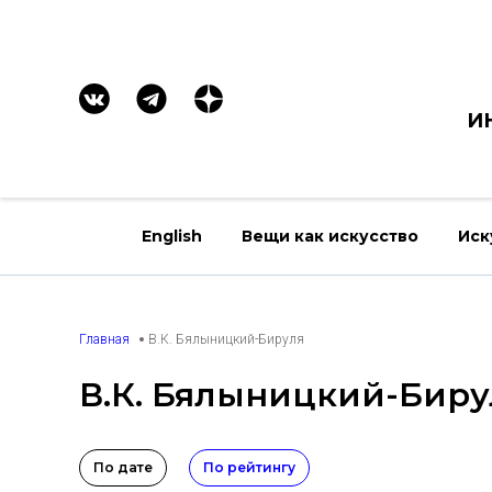
И
English
Вещи как искусство
Иск
Главная
В.К. Бялыницкий-Бируля
В.К. Бялыницкий-Биру
По дате
По рейтингу