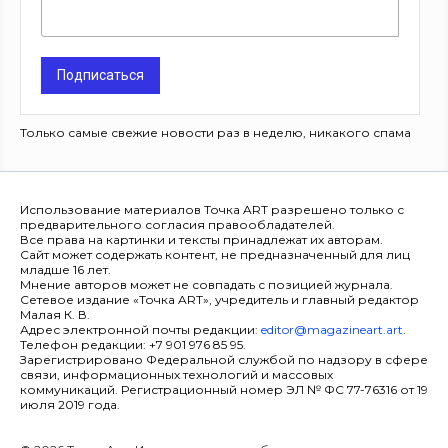
Подписаться
Только самые свежие новости раз в неделю, никакого спама
Использование материалов Точка ART разрешено только с
предварительного согласия правообладателей.
Все права на картинки и тексты принадлежат их авторам.
Сайт может содержать контент, не предназначенный для лиц
младше 16 лет.
Мнение авторов может не совпадать с позицией журнала.
Сетевое издание «Точка ART», учредитель и главный редактор
Малая К. В.
Адрес электронной почты редакции:
editor@magazineart.art
.
Телефон редакции: +7 901 976 85 95.
Зарегистрировано Федеральной службой по надзору в сфере
связи, информационных технологий и массовых
коммуникаций. Регистрационный номер ЭЛ № ФС 77-76316 от 19
июля 2019 года.