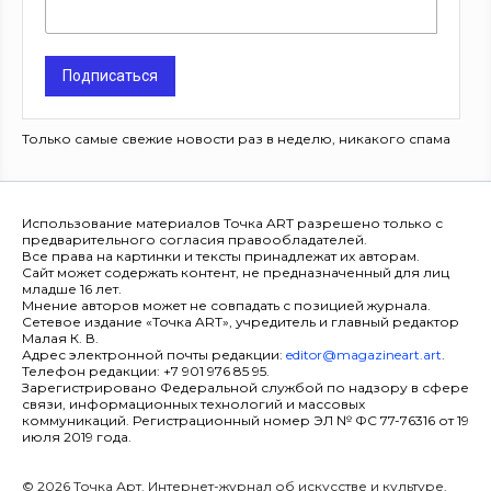
Подписаться
Только самые свежие новости раз в неделю, никакого спама
Использование материалов Точка ART разрешено только с
предварительного согласия правообладателей.
Все права на картинки и тексты принадлежат их авторам.
Сайт может содержать контент, не предназначенный для лиц
младше 16 лет.
Мнение авторов может не совпадать с позицией журнала.
Сетевое издание «Точка ART», учредитель и главный редактор
Малая К. В.
Адрес электронной почты редакции:
editor@magazineart.art
.
Телефон редакции: +7 901 976 85 95.
Зарегистрировано Федеральной службой по надзору в сфере
связи, информационных технологий и массовых
коммуникаций. Регистрационный номер ЭЛ № ФС 77-76316 от 19
июля 2019 года.
© 2026 Точка Арт. Интернет-журнал об искусстве и культуре.