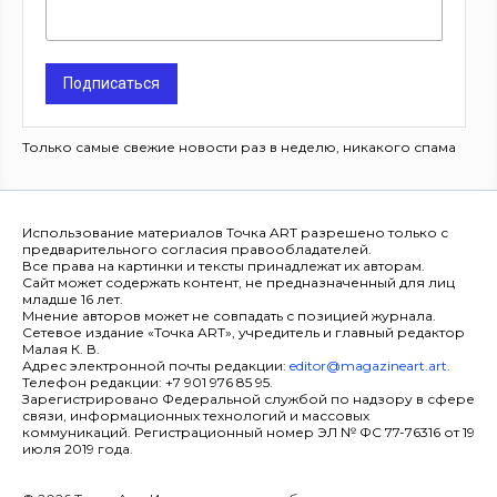
Подписаться
Только самые свежие новости раз в неделю, никакого спама
Использование материалов Точка ART разрешено только с
предварительного согласия правообладателей.
Все права на картинки и тексты принадлежат их авторам.
Сайт может содержать контент, не предназначенный для лиц
младше 16 лет.
Мнение авторов может не совпадать с позицией журнала.
Сетевое издание «Точка ART», учредитель и главный редактор
Малая К. В.
Адрес электронной почты редакции:
editor@magazineart.art
.
Телефон редакции: +7 901 976 85 95.
Зарегистрировано Федеральной службой по надзору в сфере
связи, информационных технологий и массовых
коммуникаций. Регистрационный номер ЭЛ № ФС 77-76316 от 19
июля 2019 года.