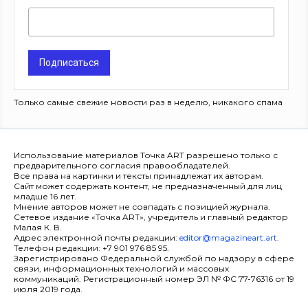
Подписаться
Только самые свежие новости раз в неделю, никакого спама
Использование материалов Точка ART разрешено только с
предварительного согласия правообладателей.
Все права на картинки и тексты принадлежат их авторам.
Сайт может содержать контент, не предназначенный для лиц
младше 16 лет.
Мнение авторов может не совпадать с позицией журнала.
Сетевое издание «Точка ART», учредитель и главный редактор
Малая К. В.
Адрес электронной почты редакции:
editor@magazineart.art
.
Телефон редакции: +7 901 976 85 95.
Зарегистрировано Федеральной службой по надзору в сфере
связи, информационных технологий и массовых
коммуникаций. Регистрационный номер ЭЛ № ФС 77-76316 от 19
июля 2019 года.