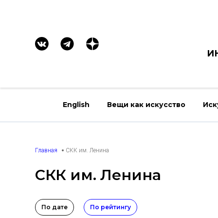
И
English
Вещи как искусство
Иск
Главная
СКК им. Ленина
СКК им. Ленина
По дате
По рейтингу