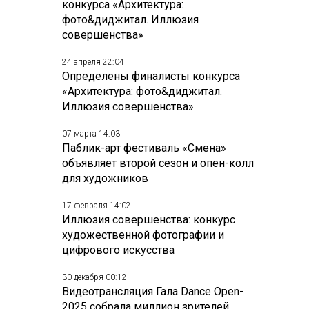
конкурса «Архитектура:
фото&диджитал. Иллюзия
совершенства»
24 апреля 22:04
Определены финалисты конкурса
«Архитектура: фото&диджитал.
Иллюзия совершенства»
07 марта 14:03
Паблик-арт фестиваль «Смена»
объявляет второй сезон и опен-колл
для художников
17 февраля 14:02
Иллюзия совершенства: конкурс
художественной фотографии и
цифрового искусства
30 декабря 00:12
Видеотрансляция Гала Dance Open-
2025 собрала миллион зрителей