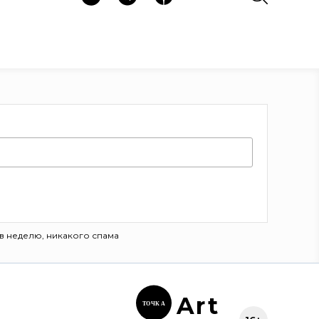
в неделю, никакого спама
Ar
t
ТОЧК
А