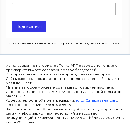
Подписаться
Только самые свежие новости раз в неделю, никакого спама
Использование материалов Точка ART разрешено только с
предварительного согласия правообладателей.
Все права на картинки и тексты принадлежат их авторам.
Сайт может содержать контент, не предназначенный для лиц
младше 16 лет.
Мнение авторов может не совпадать с позицией журнала.
Сетевое издание «Точка ART», учредитель и главный редактор
Малая К. В.
Адрес электронной почты редакции:
editor@magazineart.art
.
Телефон редакции: +7 901 976 85 95.
Зарегистрировано Федеральной службой по надзору в сфере
связи, информационных технологий и массовых
коммуникаций. Регистрационный номер ЭЛ № ФС 77-76316 от 19
июля 2019 года.