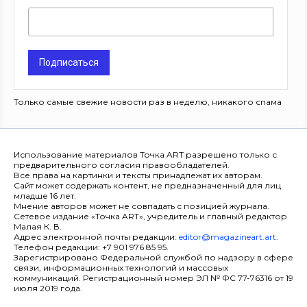
Подписаться
Только самые свежие новости раз в неделю, никакого спама
Использование материалов Точка ART разрешено только с
предварительного согласия правообладателей.
Все права на картинки и тексты принадлежат их авторам.
Сайт может содержать контент, не предназначенный для лиц
младше 16 лет.
Мнение авторов может не совпадать с позицией журнала.
Сетевое издание «Точка ART», учредитель и главный редактор
Малая К. В.
Адрес электронной почты редакции:
editor@magazineart.art
.
Телефон редакции: +7 901 976 85 95.
Зарегистрировано Федеральной службой по надзору в сфере
связи, информационных технологий и массовых
коммуникаций. Регистрационный номер ЭЛ № ФС 77-76316 от 19
июля 2019 года.