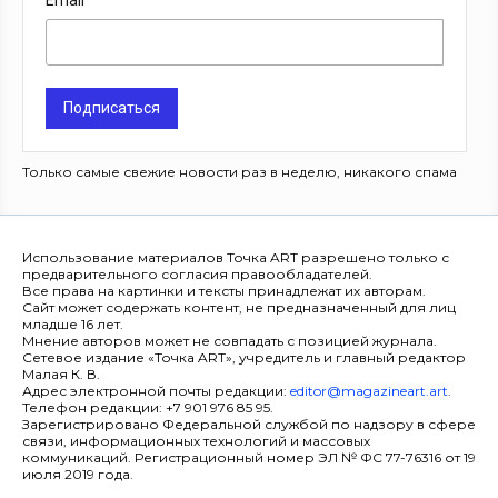
Email
Подписаться
Только самые свежие новости раз в неделю, никакого спама
Использование материалов Точка ART разрешено только с
предварительного согласия правообладателей.
Все права на картинки и тексты принадлежат их авторам.
Сайт может содержать контент, не предназначенный для лиц
младше 16 лет.
Мнение авторов может не совпадать с позицией журнала.
Сетевое издание «Точка ART», учредитель и главный редактор
Малая К. В.
Адрес электронной почты редакции:
editor@magazineart.art
.
Телефон редакции: +7 901 976 85 95.
Зарегистрировано Федеральной службой по надзору в сфере
связи, информационных технологий и массовых
коммуникаций. Регистрационный номер ЭЛ № ФС 77-76316 от 19
июля 2019 года.