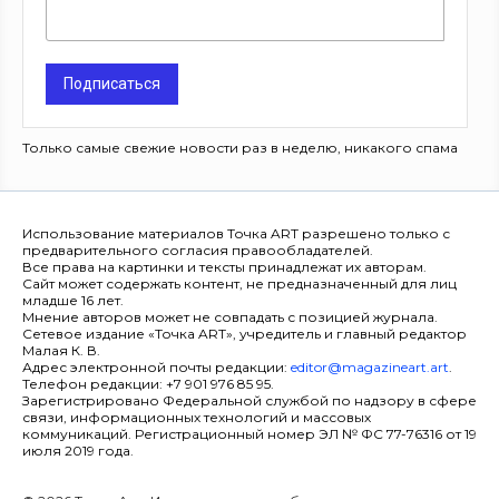
Подписаться
Только самые свежие новости раз в неделю, никакого спама
Использование материалов Точка ART разрешено только с
предварительного согласия правообладателей.
Все права на картинки и тексты принадлежат их авторам.
Сайт может содержать контент, не предназначенный для лиц
младше 16 лет.
Мнение авторов может не совпадать с позицией журнала.
Сетевое издание «Точка ART», учредитель и главный редактор
Малая К. В.
Адрес электронной почты редакции:
editor@magazineart.art
.
Телефон редакции: +7 901 976 85 95.
Зарегистрировано Федеральной службой по надзору в сфере
связи, информационных технологий и массовых
коммуникаций. Регистрационный номер ЭЛ № ФС 77-76316 от 19
июля 2019 года.