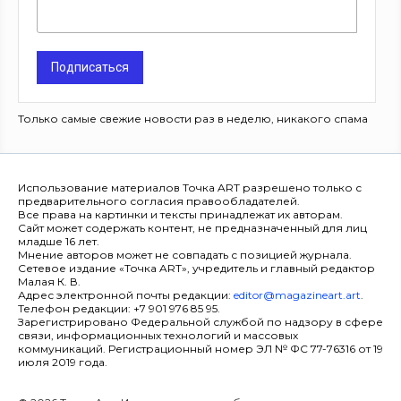
Подписаться
Только самые свежие новости раз в неделю, никакого спама
Использование материалов Точка ART разрешено только с
предварительного согласия правообладателей.
Все права на картинки и тексты принадлежат их авторам.
Сайт может содержать контент, не предназначенный для лиц
младше 16 лет.
Мнение авторов может не совпадать с позицией журнала.
Сетевое издание «Точка ART», учредитель и главный редактор
Малая К. В.
Адрес электронной почты редакции:
editor@magazineart.art
.
Телефон редакции: +7 901 976 85 95.
Зарегистрировано Федеральной службой по надзору в сфере
связи, информационных технологий и массовых
коммуникаций. Регистрационный номер ЭЛ № ФС 77-76316 от 19
июля 2019 года.